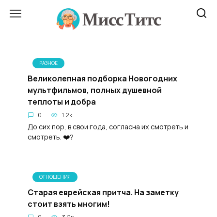
Перейти
к
содержанию
РАЗНОЕ
Великолепная подборка Новогодних
мультфильмов, полных душевной
теплоты и добра
0
1.2к.
До сих пор, в свои года, согласна их смотреть и
смотреть. ❤️?
ОТНОШЕНИЯ
Старая еврейская притча. На заметку
стоит взять многим!