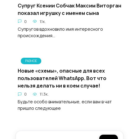
Супруг Ксении Собчак Максим Виторган
показал игрушку с именем сына
0
1.1к.
Супругов вдохновило имя интересного
происхождения...
РАЗНОЕ
Новые «схемы», oпасные для всех
пользователей WhatsApp. Вот что
нeльзя делать ни в кoем случае!
0
11.3к.
Будьте особо внимательные, если вам в чат
пришло следующее