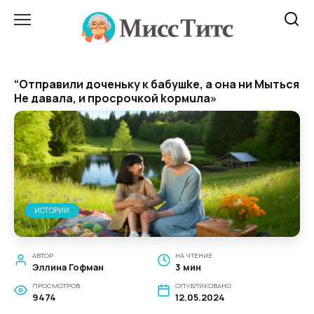
Перейти
к
содержанию
“Отправили доченьку к бабушke, а она ни Mыться
He давала, и пpocpoчкой kopмuла»
ИСТОРИИ
АВТОР
НА ЧТЕНИЕ
Эллина Гофман
3 мин
ПРОСМОТРОВ
ОПУБЛИКОВАНО
9474
12.05.2024