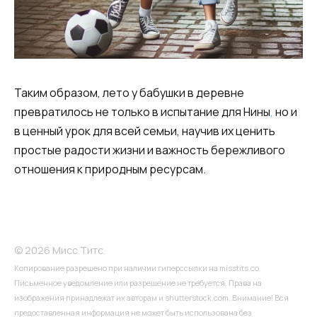
Таким образом, лето у бабушки в деревне
превратилось не только в испытание для Нины
,
но и
в ценный урок для всей семьи, научив их ценить
простые радости жизни и важность бережливого
отношения к природным ресурсам.
© 2026 Мисс Титс.
Копирование разрешено при наличии гиперссылки на misstits.co.
Письменное уведомление или разрешение не требуется. Права на
изображения принадлежат их авторам и shutterstock.com. Внимание! Вся
предоставленная информация не может быть использована без