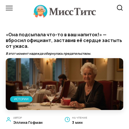
Перейти
к
содержанию
«Она подсыпала что-то в ваш напиток!» —
вбросил официант, заставив её сердце застыть
от ужаса.
В этот момент надежда обернулась предательством.
ИСТОРИИ
АВТОР
НА ЧТЕНИЕ
Эллина Гофман
3 мин