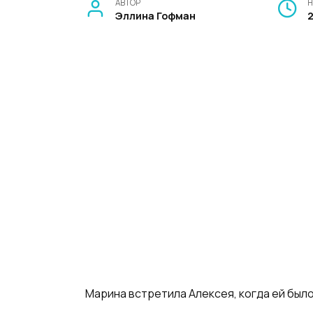
АВТОР
Н
Эллина Гофман
Марина встретила Алексея, когда ей было