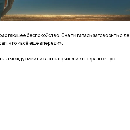
арастающее беспокойство. Она пыталась заговорить о де
ая, что «всё ещё впереди».
ь, а между ними витали напряжение и неразговоры.