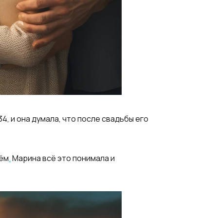
4, и она думала, что после свадьбы его
оём
.
Марина всё это понимала и