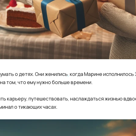
умать о детях. Они женились
,
когда Марине исполнилось 3
на том, что ему нужно больше времени.
ить карьеру, путешествовать, наслаждаться жизнью вдв
минал о тикающих часах.