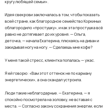
кругу любящей семьи».
Идея свекрови заключалась в том, чтобы показать
всей стране, как благородное семейство Коркиных
облагородило «простушку», и как эта простушка всё
равно не дотягивает до их уровня. — Ольга,
деточка, — начала Екатерина, плюхаясь на диван и
закидывая ногу на ногу. — Сделаешь мне кофе?
У меня такой стресс, клиентка попалась — ужас.
Я ей говорю: «Вам этот оттенок не по карману
энергетически», а она скандал устроила.
Люди такие неблагодарные. — Екатерина, — я
спокойно посмотрела на золовку, не вставая с
места. — Согласно закону сохранения энергии, если