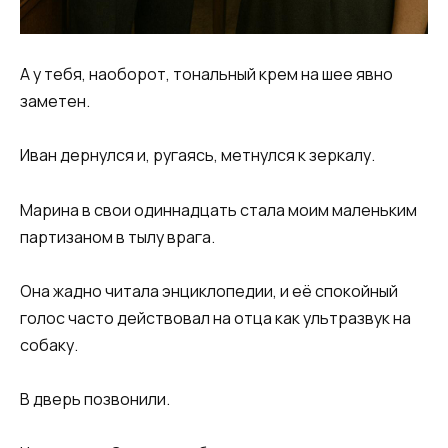
А у тебя, наоборот, тональный крем на шее явно
заметен.
Иван дернулся и, ругаясь, метнулся к зеркалу.
Марина в свои одиннадцать стала моим маленьким
партизаном в тылу врага.
Она жадно читала энциклопедии, и её спокойный
голос часто действовал на отца как ультразвук на
собаку.
В дверь позвонили.