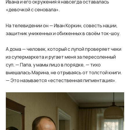
Ивана и его окружения я навсегда оставалась
«девочкой с сеновала».
На телевидении он — Иван Коркин, совесть нации,
защитник униженных и обиженных в своём ток-шоу.
А дома — человек, который с лупой проверяет чеки
из супермаркета и ругает меня за пересоленный
суп. — Папа, у мамы лицо в порядке, — тихо
вмешалась Марина, не отрываясь от толстой книги.
— Это называется «естественная пигментация».