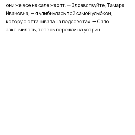
они же всё на сале жарят. — Здравствуйте, Тамара
Ивановна, — я улыбнулась той самой улыбкой,
которую оттачивала на педсоветах. — Сало
закончилось, теперь перешли на устриц.