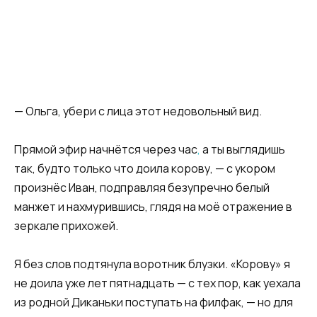
— Ольга, убери с лица этот недовольный вид.
Прямой эфир начнётся через час
,
а ты выглядишь
так, будто только что доила корову, — с укором
произнёс Иван, подправляя безупречно белый
манжет и нахмурившись, глядя на моё отражение в
зеркале прихожей.
Я без слов подтянула воротник блузки. «Корову» я
не доила уже лет пятнадцать — с тех пор, как уехала
из родной Диканьки поступать на филфак, — но для