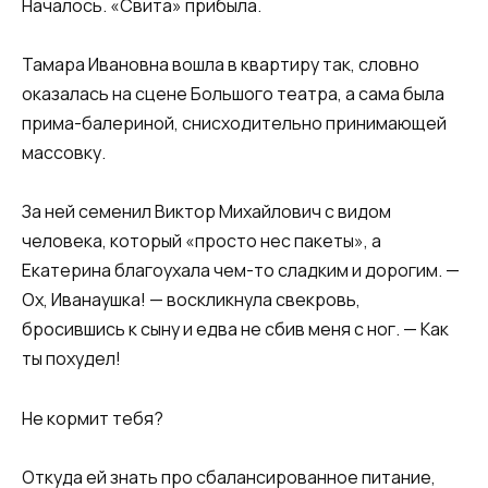
Началось. «Свита» прибыла.
Тамара Ивановна вошла в квартиру так, словно
оказалась на сцене Большого театра, а сама была
прима-балериной, снисходительно принимающей
массовку.
За ней семенил Виктор Михайлович с видом
человека, который «просто нес пакеты», а
Екатерина благоухала чем-то сладким и дорогим. —
Ох, Иванаушка! — воскликнула свекровь,
бросившись к сыну и едва не сбив меня с ног. — Как
ты похудел!
Не кормит тебя?
Откуда ей знать про сбалансированное питание,