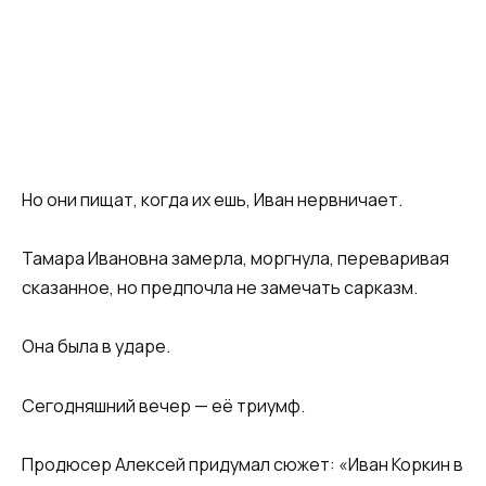
Но они пищат, когда их ешь, Иван нервничает.
Тамара Ивановна замерла, моргнула, переваривая
сказанное, но предпочла не замечать сарказм.
Она была в ударе.
Сегодняшний вечер — её триумф.
Продюсер Алексей придумал сюжет: «Иван Коркин в