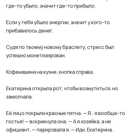
где-то убыло, значит где-то прибыло.
Если у тебя убыло энергии, значит у кого-то
прибавилось денег.
Судя по твоему новому браслету, стресс был
успешно монетизирован.
Кофемашина на кухне, кнопка справа.
Екатерина открыла рот, чтобы возмутиться, но
замолчала.
Её лицо покрыли красные пятна. — Я… я вообще-то
гостья! — вскрикнула она. — А я хозяйка, а не
официант, — парировала я. — Иди, Екатерина.