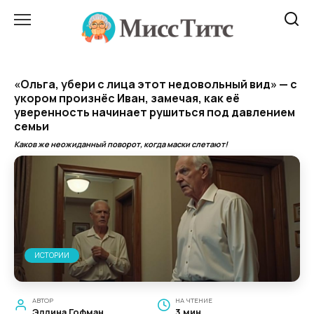
Перейти
к
содержанию
«Ольга, убери с лица этот недовольный вид» — с
укором произнёс Иван, замечая, как её
уверенность начинает рушиться под давлением
семьи
Каков же неожиданный поворот, когда маски слетают!
ИСТОРИИ
АВТОР
НА ЧТЕНИЕ
Эллина Гофман
3 мин