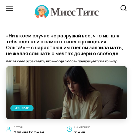
Перейти
к
содержанию
«Ни в коем случае не разрушай все, что мы для
тебя сделали с самого твоего рождения,
Ольга!» — с нарастающим гневом заявила мать,
не желая слышать о мечтах дочери о свободе
Как тяжело осознавать, что иногда любовь превращается в кошмар.
ИСТОРИИ
АВТОР
НА ЧТЕНИЕ
Эллина Гофман
2 мин