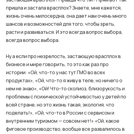
пришла и застала врасплох? Знаете, мне кажется,
жизнь очень милосердна, она дает нам очень много
шансов и возможностей для того, чтобы зреть,
расти и развиваться. И это всегда вопрос выбора,
всегда вопрос выбора.
Ну а если про незрелость, застающую врасплох в
бизнесе и мире говорить, то это как раз про
истории: «Ой, что-то у нас тут ГМО во всех
продуктах», «Ой, что-то я живу в теле, но ничего о
нем не знаю», «Ой! Что-то сколиоз, близорукость и
проблемы с психической устойчивостью у детей по
всей стране, но это жизнь такая, экология, что
поделать!», «Ой, что-то в России с сервисом и
внутренним туризмом — совсем нет!» «Ой, какое
фиговое производство, вообще все развалилось в