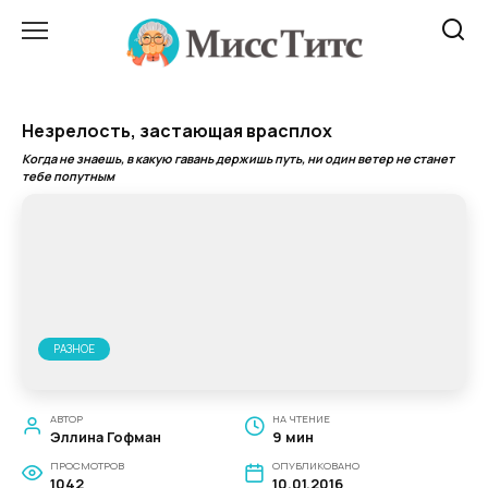
Перейти
к
содержанию
Незрелость, застающая врасплох
Когда не знаешь, в какую гавань держишь путь, ни один ветер не станет
тебе попутным
РАЗНОЕ
АВТОР
НА ЧТЕНИЕ
Эллина Гофман
9 мин
ПРОСМОТРОВ
ОПУБЛИКОВАНО
1042
10.01.2016