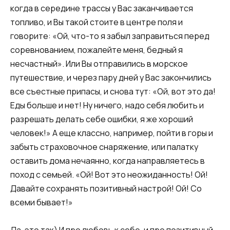
когда в середине трассы у Вас заканчивается
топливо, и Вы такой стоите в центре поля и
говорите: «Ой, что-то я забыл заправиться перед
соревнованием, пожалейте меня, бедный я
несчастный». Или Вы отправились в морское
путешествие, и через пару дней у Вас закончились
все съестные припасы, и снова тут: «Ой, вот это да!
Еды больше и нет! Ну ничего, надо себя любить и
разрешать делать себе ошибки, я же хороший
человек!» А еще классно, например, пойти в горы и
забыть страховочное снаряжение, или палатку
оставить дома нечаянно, когда направляетесь в
поход с семьей. «Ой! Вот это неожиданность! Ой!
Давайте сохранять позитивный настрой! Ой! Со
всеми бывает!»