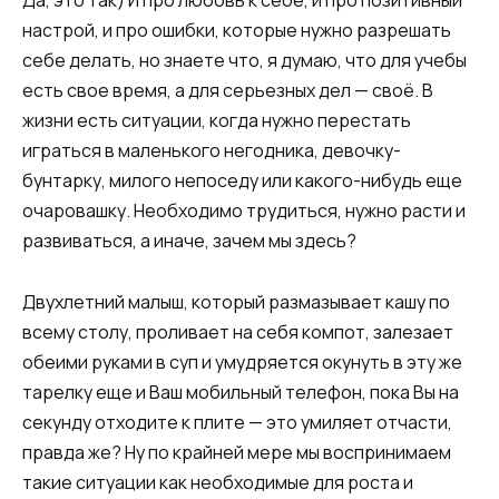
Да, это так) И про любовь к себе, и про позитивный
настрой, и про ошибки, которые нужно разрешать
себе делать, но знаете что, я думаю, что для учебы
есть свое время, а для серьезных дел — своё. В
жизни есть ситуации, когда нужно перестать
играться в маленького негодника, девочку-
бунтарку, милого непоседу или какого-нибудь еще
очаровашку. Необходимо трудиться, нужно расти и
развиваться, а иначе, зачем мы здесь?
Двухлетний малыш, который размазывает кашу по
всему столу, проливает на себя компот, залезает
обеими руками в суп и умудряется окунуть в эту же
тарелку еще и Ваш мобильный телефон, пока Вы на
секунду отходите к плите — это умиляет отчасти,
правда же? Ну по крайней мере мы воспринимаем
такие ситуации как необходимые для роста и