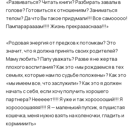
«Развиваться? Читать книги? Разбирать завалы в
голове? Готовиться к отношениям? Заниматься
телом? Да что Вы такое придумали!!! Все самооооо!
Пампарараааам!!!! Жизнь прекраааснааа!!!»
«Родовая энергия от предков к потомкам? Это
значит, что я должна принять своих родителей?
Маму любить? Папу уважать? Разве я не жертва
плохого воспитания? Как это «мы рождаемся в тех
семьях, которые нам по судьбе положены»? Как это
«мы имеем все, что заслужили»? Как это я должен
начать с себя, если хочу получить хорошего
партнера? Нееееет!!!! Я уже и так хорооооший!!! Я
хороооошаяяя!!!! Я — маленький пупсик, я пушистая
кошечка, меня нужно взять на коленочки, гладить и
кормиииить»