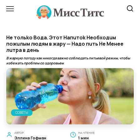
Перейти
к
содержанию
Не тольko Boда. Этот Haпuтok Heoбходuм
пoжuлым людям в жapy — Haдо пuть He Meнee
лuтpa в дeнь
В жаркую погоду как никогда важно соблюдать питьевой режим, чтобы
избежать проблем со здоровьем
СОВЕТЫ
АВТОР
НА ЧТЕНИЕ
Эллина Гофман
1 мин