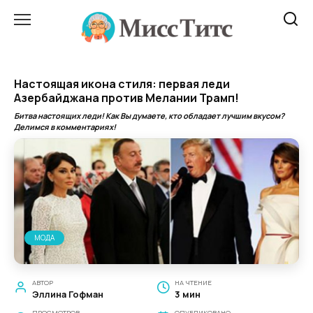
Перейти
к
содержанию
Настоящая икона стиля: первая леди
Азербайджана против Мелании Трамп!
Битва настоящих леди! Как Вы думаете, кто обладает лучшим вкусом?
Делимся в комментариях!
МОДА
АВТОР
НА ЧТЕНИЕ
Эллина Гофман
3 мин
ПРОСМОТРОВ
ОПУБЛИКОВАНО