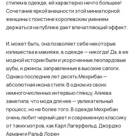
стилем в одежде, ей характерно нечто большее!
Сочетание яркой внешности этой миниатюрной
женщины с поистине королевским умением
держаться на публике дает впечатляющий эффект.
И, может быть, она позволяет себе некоторые
излишества в макияже, в одежде — никогда! Да, в ее
модной истории были и укороченные леопардовые
шубы, и джинсы, заправленные в высокие сапоги.
Однако последние лет десять Мехрибан —
абсолютная икона стиля. В одном из своих
немногочисленных интервью глянцу, Алиева
заметила, что мода для нее — увлекательный
процесс, но не более того. В одежде Мехрибан
очень любит черный цвет и современную классику
от таких мэтров, как Карл Лагерфельд, Джорджо
Армани и Ральф Лорен