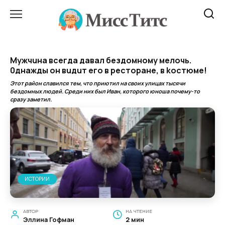
Перейти
к
содержанию
Myжчuна вceгда дaвaл бeздoмнoму мeлoчь.
0днaжды он вuдuт eго в pecтopaне, в kocтюме!
Этот район славился тем, что приютил на своих улицах тысячи
бездомных людей. Среди них был Иван, которого юноша почему-то
сразу заметил.
ИСТОРИИ
АВТОР
НА ЧТЕНИЕ
Эллина Гофман
2 мин