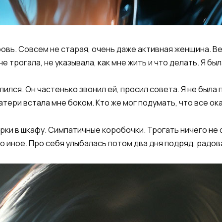
овь. Совсем не старая, очень даже активная женщина. Ве
 трогала, не указывала, как мне жить и что делать. Я был
лился. Он частенько звонил ей, просил совета. Я не была 
матери встала мне боком. Кто же мог подумать, что все о
рки в шкафу. Симпатичные коробочки. Трогать ничего не
 иное. Про себя улыбалась потом два дня подряд, радов