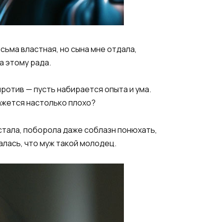
сьма властная, но сына мне отдала,
а этому рада.
против — пусть набирается опыта и ума.
кажется настолько плохо?
 стала, поборола даже соблазн понюхать,
алась, что муж такой молодец.