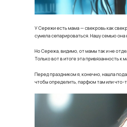
У Сережи есть мама — свекровь как свекр
сумела сепарироваться. Нашу семью она не
Но Сережа, видимо, от мамы так и не отде
Только вот в итоге эта привязанность к 
Перед праздником я, конечно, нашла пода
чтобы определить, парфюм там или что-то