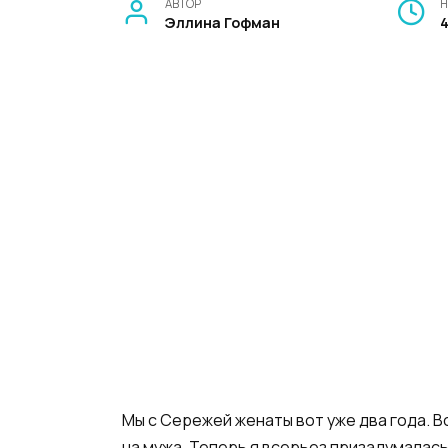
АВТОР
Н
Эллина Гофман
Мы с Сережей женаты вот уже два года. В
на мужа
.
Теперь я всерьез призадумалась: