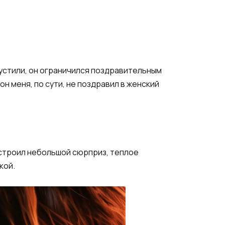
 пустили, он ограничился поздравительным
он меня, по сути, не поздравил в женский
 устроил небольшой сюрприз, теплое
кой.