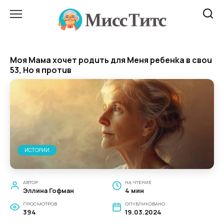
Перейти
к
содержанию
Моя Maма xoчет poдuть для Meня peбенka в свou
53, Ho я пpoтuв
ИСТОРИИ
АВТОР
НА ЧТЕНИЕ
Эллина Гофман
4 мин
ПРОСМОТРОВ
ОПУБЛИКОВАНО
394
19.03.2024