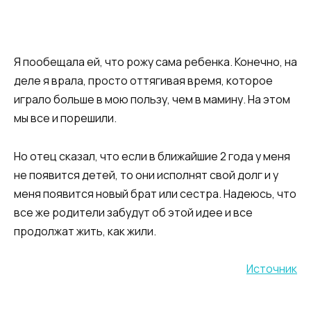
Я пообещала ей, что рожу сама ребенка. Конечно, на
деле я врала, просто оттягивая время, которое
играло больше в мою пользу, чем в мамину. На этом
мы все и порешили.
Но отец сказал, что если в ближайшие 2 года у меня
не появится детей, то они исполнят свой долг и у
меня появится новый брат или сестра. Надеюсь, что
все же родители забудут об этой идее и все
продолжат жить, как жили.
Источник