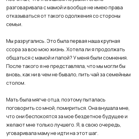
разговаривала с мамой и вообще не имею права
отказываться от такого одолжения со стороны
семьи.
Мы разругались. Это была первая наша крупная
ссора за всю мою жизнь. Хотела ли я продолжать
общаться с мамой и папой? У меня были сомнения.
После такого я не представляла, что мы могли бы
вновь, как ни в чем не бывало, пить чай за семейным
столом.
Мать была мягче отца, поэтому пыталась
поговорить со мной, помириться. Она внушала мне,
что они беспокоятся за мое бездетное будущее и
желают мне только лучшего. Я, в свою очередь,
уговаривала маму не идти на этот шаг.