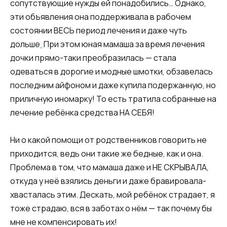
сопутствующие нужды ей понадобились… Однако,
эти объявления она поддерживала в рабочем
состоянии ВЕСЬ период лечения и даже чуть
дольше
.
При этом юная мамаша за время лечения
дочки прямо-таки преобразилась — стала
одеваться в дорогие и модные шмотки, обзавелась
последним айфоном и даже купила подержанную, но
приличную иномарку! То есть тратила собранные на
лечение ребёнка средства НА СЕБЯ!
Ни о какой помощи от родственников говорить не
приходится, ведь они такие же бедные, как и она.
Проблема в том, что мамаша даже и НЕ СКРЫВАЛА,
откуда у неё взялись деньги и даже бравировала-
хвасталась этим. Дескать, мой ребёнок страдает, я
тоже страдаю, вся в заботах о нём — так почему бы
мне не компенсировать их!