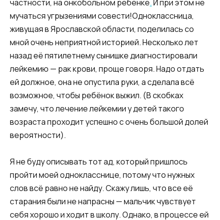
частности, на онкобольном ребёнке
.
И при этом не
мучаться угрызениями совести!Одноклассница,
живущая в Ярославской области, поделилась со
мной очень неприятной историей. Несколько лет
назад её пятилетнему сынишке диагностировали
лейкемию — рак крови, проще говоря. Надо отдать
ей должное, она не опустила руки, а сделала всё
возможное, чтобы ребёнок выжил. (В скобках
замечу, что лечение лейкемии у детей такого
возраста проходит успешно с очень большой долей
вероятности).
Я не буду описывать тот ад, который пришлось
пройти моей однокласснице, потому что нужных
слов всё равно не найду. Скажу лишь, что все её
старания были не напрасны — мальчик чувствует
себя хорошо и ходит в школу. Однако, в процессе ей