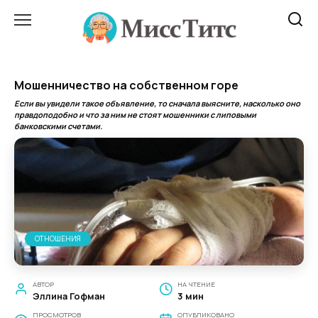
Перейти
к
содержанию
Мошенничество на собственном горе
Если вы увидели такое объявление, то сначала выясните, насколько оно
правдоподобно и что за ним не стоят мошенники с липовыми
банковскими счетами.
ОТНОШЕНИЯ
АВТОР
НА ЧТЕНИЕ
Эллина Гофман
3 мин
ПРОСМОТРОВ
ОПУБЛИКОВАНО