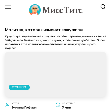
Перейти
к
содержанию
Молитва, которая изменит вашу жизнь
Существует одна молитва, которая способна перевернуть вашу жизнь на
180 градусов. Не было ни единого случая, чтобы она не сработала! После
прочтения этой молитвы с вами обязательно начнут происходить
чудеса!
ЭЗОТЕРИКА
АВТОР
НА ЧТЕНИЕ
Эллина Гофман
3 мин