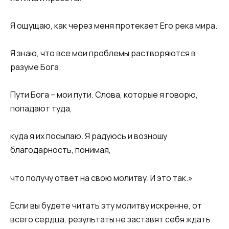
Я ощущаю, как через меня протекает Его река мира.
Я знаю, что все мои проблемы растворяются в
разуме Бога.
Пути Бога – мои пути. Слова, которые я говорю,
попадают туда,
куда я их посылаю. Я радуюсь и возношу
благодарность, понимая,
что получу ответ на свою молитву. И это так.»
Если вы будете читать эту молитву искренне, от
всего сердца, результаты не заставят себя ждать.