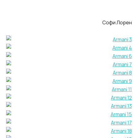
Софи Лорен