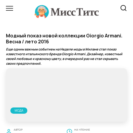
Перейти
к
содержанию
Модный показ новой коллекции Giorgio Armani.
Весна / лето 2016
Еще одним важным событием на Неделе моды в Милане стал показ
известного итальянского бренда Giorgio Armani. Дизайнер, известный
своей любовью к красному цвету, в очередной раз не стал скрывать
своих предпочтений.
МОДА
АВТОР
НА ЧТЕНИЕ