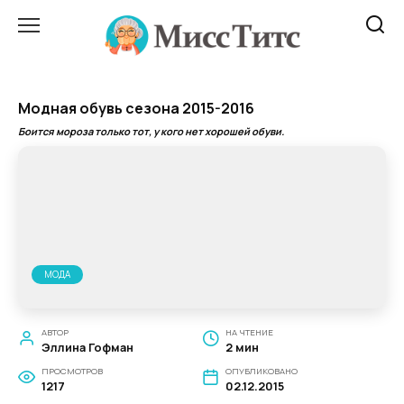
Перейти
к
содержанию
Модная обувь сезона 2015-2016
Боится мороза только тот, у кого нет хорошей обуви.
МОДА
АВТОР
НА ЧТЕНИЕ
Эллина Гофман
2 мин
ПРОСМОТРОВ
ОПУБЛИКОВАНО
1217
02.12.2015