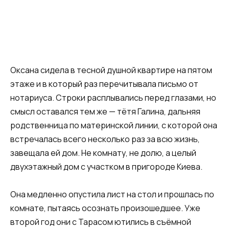
Оксана сидела в тесной душной квартире на пятом
этаже и в который раз перечитывала письмо от
нотариуса. Строки расплывались перед глазами, но
смысл оставался тем же — тётя Галина, дальняя
родственница по материнской линии, с которой она
встречалась всего несколько раз за всю жизнь,
завещала ей дом. Не комнату, не долю, а целый
двухэтажный дом с участком в пригороде Киева.
Она медленно опустила лист на стол и прошлась по
комнате, пытаясь осознать произошедшее. Уже
второй год они с Тарасом ютились в съёмной