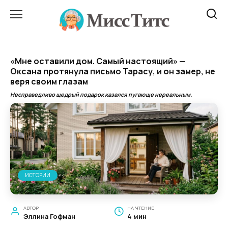
Перейти
к
содержанию
«Мне оставили дом. Самый настоящий» —
Оксана протянула письмо Тарасу, и он замер, не
веря своим глазам
Несправедливо щедрый подарок казался пугающе нереальным.
ИСТОРИИ
АВТОР
НА ЧТЕНИЕ
Эллина Гофман
4 мин