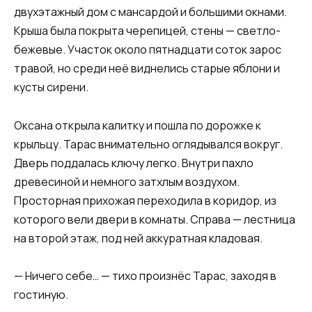
двухэтажный дом с мансардой и большими окнами.
Крыша была покрыта черепицей, стены — светло-
бежевые. Участок около пятнадцати соток зарос
травой, но среди неё виднелись старые яблони и
кусты сирени.
Оксана открыла калитку и пошла по дорожке к
крыльцу. Тарас внимательно оглядывался вокруг.
Дверь поддалась ключу легко. Внутри пахло
древесиной и немного затхлым воздухом.
Просторная прихожая переходила в коридор, из
которого вели двери в комнаты. Справа — лестница
на второй этаж, под ней аккуратная кладовая.
— Ничего себе… — тихо произнёс Тарас, заходя в
гостиную.