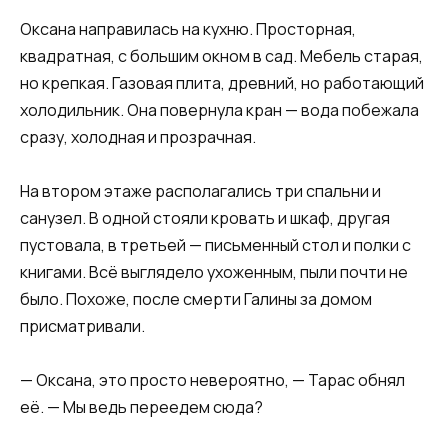
Оксана направилась на кухню. Просторная,
квадратная, с большим окном в сад. Мебель старая,
но крепкая. Газовая плита, древний, но работающий
холодильник. Она повернула кран — вода побежала
сразу, холодная и прозрачная.
На втором этаже располагались три спальни и
санузел. В одной стояли кровать и шкаф, другая
пустовала, в третьей — письменный стол и полки с
книгами. Всё выглядело ухоженным, пыли почти не
было. Похоже, после смерти Галины за домом
присматривали.
— Оксана, это просто невероятно, — Тарас обнял
её. — Мы ведь переедем сюда?