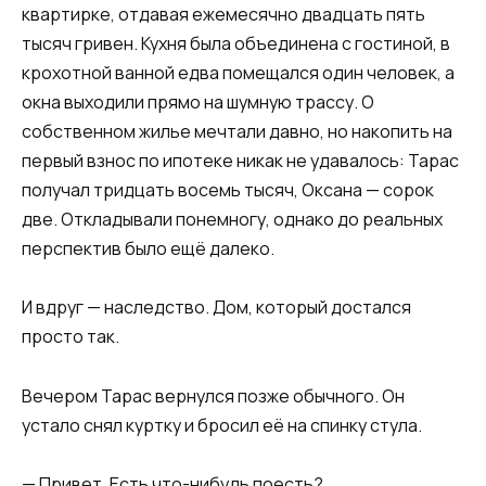
квартирке, отдавая ежемесячно двадцать пять
тысяч гривен. Кухня была объединена с гостиной, в
крохотной ванной едва помещался один человек, а
окна выходили прямо на шумную трассу. О
собственном жилье мечтали давно, но накопить на
первый взнос по ипотеке никак не удавалось: Тарас
получал тридцать восемь тысяч, Оксана — сорок
две. Откладывали понемногу, однако до реальных
перспектив было ещё далеко.
И вдруг — наследство. Дом, который достался
просто так.
Вечером Тарас вернулся позже обычного. Он
устало снял куртку и бросил её на спинку стула.
— Привет. Есть что-нибудь поесть?