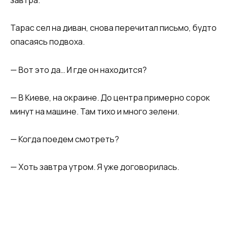
завтра.
Тарас сел на диван, снова перечитал письмо, будто
опасаясь подвоха.
— Вот это да… И где он находится?
— В Киеве, на окраине. До центра примерно сорок
минут на машине. Там тихо и много зелени.
— Когда поедем смотреть?
— Хоть завтра утром. Я уже договорилась.