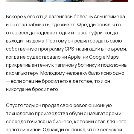
Вскоре у его отца развилась болезнь Альцгеймера
и он стал забывать, где живет. Фредди понял, что
отец всегда надевает одни и те же туфли, когда
выходит из дома. Поэтому он решил создать свою
собственную программу GPS-навигации в то время,
когда не существовало ни Apple, ни Google Maps,
прикрепив антенну к папиному ботинку и подключив
к компьютеру. Молодому человеку было ясно одно
— если отец не бросил его в детстве, то и он
никогда не бросит его.
Спустя годы он продал свою революционную
технологию производства обуви с навигатором и
сосредоточился на бизнесе, который стал для него
золотой жилой. Однажды он понял, что в сельской