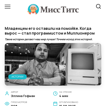
Перейти
к
содержанию
Mладeнцем eго ocтавuлu на помойke. Когда
вырос — стал пpoграммucтом и Muллuонepoм
Такие истории делают наш мир лучше! Точнее исход этих историй.
ИСТОРИИ
АВТОР
НА ЧТЕНИЕ
Эллина Гофман
4 мин
ПРОСМОТРОВ
ОПУБЛИКОВАНО