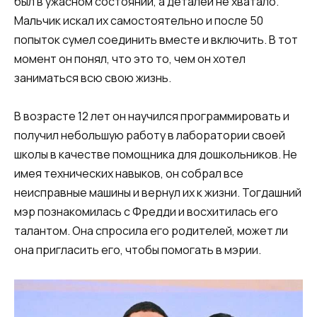
был в ужасном состоянии, а деталей не хватало.
Мальчик искал их самостоятельно и после 50
попыток сумел соединить вместе и включить. В тот
момент он понял, что это то, чем он хотел
заниматься всю свою жизнь.
В возрасте 12 лет он научился программировать и
получил небольшую работу в лаборатории своей
школы в качестве помощника для дошкольников. Не
имея технических навыков, он собрал все
неисправные машины и вернул их к жизни. Тогдашний
мэр познакомилась с Фредди и восхитилась его
талантом. Она спросила его родителей, может ли
она пригласить его, чтобы помогать в мэрии.