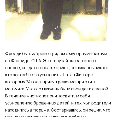
Фредди был выброшен рядом с мусорными баками
во Флориде, США. Этот случай вызвал много
споров, когда он попал в приют, не нашлось никого,
кто хотел бы его усыновить. Натан Фиггерс,
которому 74 года, принял решение приютить
мальчика. У этого мужчины были свои дети с женой.
В течение многих лет они посвятили себя
усыновлению брошенных детей, и тех, чьи родители
находились в тюрьме. Состарившись, он решил, что
уже не может помочь никакому ребенку.