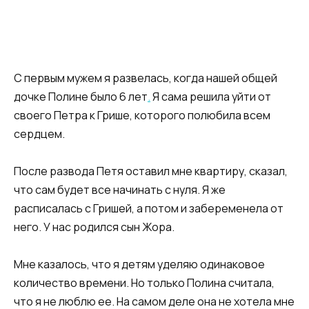
С первым мужем я развелась, когда нашей общей
дочке Полине было 6 лет
.
Я сама решила уйти от
своего Петра к Грише, которого полюбила всем
сердцем.
После развода Петя оставил мне квартиру, сказал,
что сам будет все начинать с нуля. Я же
расписалась с Гришей, а потом и забеременела от
него. У нас родился сын Жора.
Мне казалось, что я детям уделяю одинаковое
количество времени. Но только Полина считала,
что я не люблю ее. На самом деле она не хотела мне