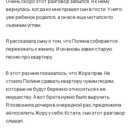
Очень скоро этот разговор забылся. Я к нему
вернулась, когда ко мне пришел сын в гости. У него
уже ребенок родился, а он все еще мотался по
съемным углам.
Я рассказала сыну о том, что Полина собирается
переезжать к жениху. И он вновь завел старую
песню про квартиру.
В этот раз мне показалось, что Жора прав. Не
стоило Полине сдавать квартиру чужим людям,
которые не будут бережно относиться к ее
имуществу. А вот брата нужно было выручить.
Я позвонила дочери в очередной раз, предложила
ей поселить Жору у себя. Кстати, сын этот разговор
слышал.