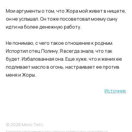
Мои аргументы о том, что Жора мой живет в нищете,
он не услышал. Он тоже посоветовал моему сыну
идти на более денежную работу.
Не понимаю, с чего такое отношение к родным.
Испортил отец Полину. Я всегда знала, что так
будет. Избалованная она. Еще хуже, что и жених ее
подливает масло в огонь, настраивает ее против
меня и Жоры.
Источник
© 2026 Мисс Титс.
Копирование разрешено при наличии гиперссылки на misstits.co.