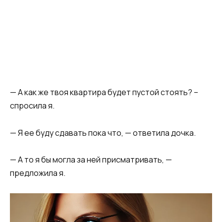
— А как же твоя квартира будет пустой стоять? –
спросила я.
— Я ее буду сдавать пока что, — ответила дочка.
— А то я бы могла за ней присматривать, —
предложила я.