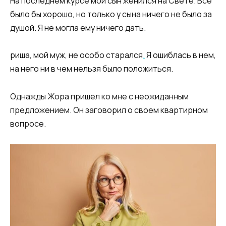
На последнем курсе мой сын женился на Свете. Все
было бы хорошо, но только у сына ничего не было за
душой. Я не могла ему ничего дать.
риша, мой муж, не особо старался
.
Я ошиблась в нем,
на него ни в чем нельзя было положиться.
Однажды Жора пришел ко мне с неожиданным
предложением. Он заговорил о своем квартирном
вопросе.