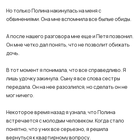
Но только Полина накинулась на меня с
обвинениями. Она мне вспомнила все былые обиды.
А после нашего разговора мне еще и Петя позвонил.
Он мне четко дал понять, что не позволит обижать
дочь.
В тот момент я понимала, что все справедливо. Я
лишь удочку закинула. Сыну я все слова сестры
передала. Он на нее разозлился, но сделать он не
мог ничего.
Некоторое время назад я узнала, что Полина
встречается с молодым человеком. Когда стало
понятно, что у них все серьезно, я решила
вернуться к квартирному вопросу.