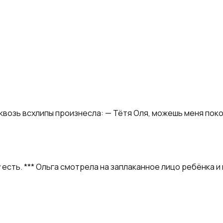
сквозь всхлипы произнесла: — Тётя Оля, можешь меня пок
у есть. *** Ольга смотрела на заплаканное лицо ребёнка и