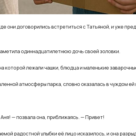
где они договорились встретиться с Татьяной, и уже пре
 заметила одиннадцатилетнюю дочь своей золовки.
на которой лежали чашки, блюдца и маленькие заварочны
ленной атмосферы парка, словно оказалась в чуждом ей 
Аня! — позвала она, приближаясь. — Привет!
емой радостной улыбки её лицо исказилось, и она разры