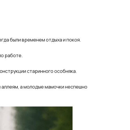
егда были временем отдыха и покоя.
по работе.
онструкции старинного особняка.
им аллеям, а молодые мамочки неспешно