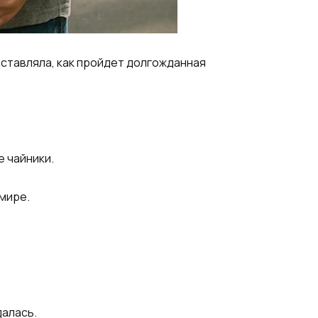
дставляла, как пройдет долгожданная
е чайники.
мире.
далась.