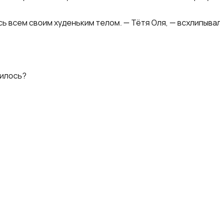
ь всем своим худеньким телом. — Тётя Оля, — всхлипывала
чилось?