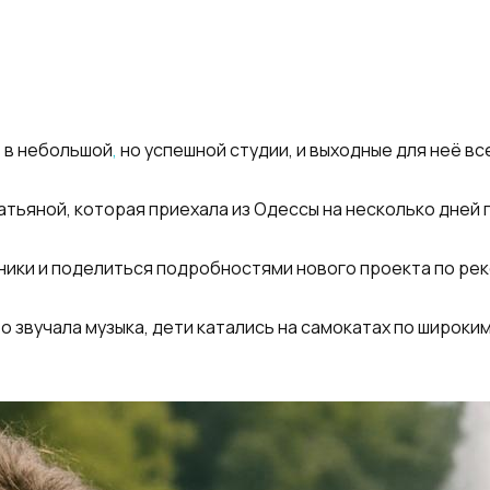
 в небольшой
,
но успешной студии, и выходные для неё вс
тьяной, которая приехала из Одессы на несколько дней 
ники и поделиться подробностями нового проекта по рек
о звучала музыка, дети катались на самокатах по широк