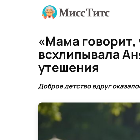
Перейти
к
содержанию
«Мама говорит, 
всхлипывала Аня
утешения
Доброе детство вдруг оказало