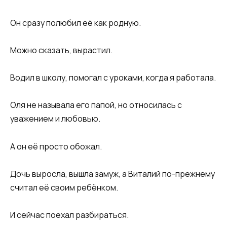
Он сразу полюбил её как родную.
Можно сказать, вырастил.
Водил в школу, помогал с уроками, когда я работала.
Оля не называла его папой, но относилась с
уважением и любовью.
А он её просто обожал.
Дочь выросла, вышла замуж, а Виталий по-прежнему
считал её своим ребёнком.
И сейчас поехал разбираться.