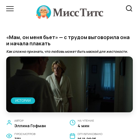
Перейти
к
содержанию
«Мам, он меня бьет» — с трудом выговорила она
и начала плакать
Как сложно признать, что любовь может быть маской для жестокости.
ИСТОРИИ
АВТОР
НА ЧТЕНИЕ
Эллина Гофман
4 мин
ПРОСМОТРОВ
ОПУБЛИКОВАНО