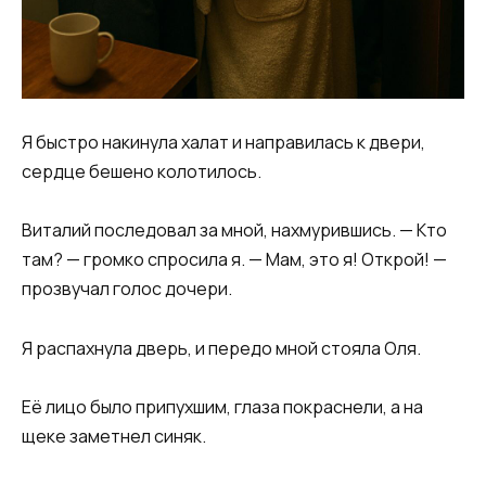
Я быстро накинула халат и направилась к двери,
сердце бешено колотилось.
Виталий последовал за мной, нахмурившись. — Кто
там? — громко спросила я. — Мам, это я! Открой! —
прозвучал голос дочери.
Я распахнула дверь, и передо мной стояла Оля.
Её лицо было припухшим, глаза покраснели, а на
щеке заметнел синяк.