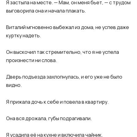
Я застыла на месте. — Мам, он меня бьет, — с трудом
выговорила она и начала плакать.
Виталий мгновенно выбежал из дома, не успев даже
куртку надеть.
Он выскочил так стремительно, что я не успела
произнести ни слова.
Дверь подъезда захлопнулась, и его уже не было
видно.
Я прижала дочь к себе и повела в квартиру.
Она вся дрожала, губы подрагивали.
Я усадила её на кухне и включила чайник.