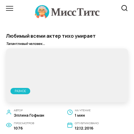
Перейти
к
содержанию
Любимый всеми актер тихо умирает
Талантливый человек...
РАЗНОЕ
АВТОР
НА ЧТЕНИЕ
Эллина Гофман
1 мин
ПРОСМОТРОВ
ОПУБЛИКОВАНО
1076
12.12.2016