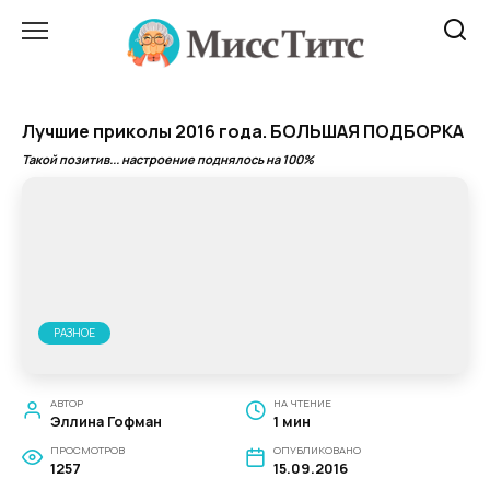
Перейти
к
содержанию
Лучшие приколы 2016 года. БОЛЬШАЯ ПОДБОРКА
Такой позитив... настроение поднялось на 100%
РАЗНОЕ
АВТОР
НА ЧТЕНИЕ
Эллина Гофман
1 мин
ПРОСМОТРОВ
ОПУБЛИКОВАНО
1257
15.09.2016