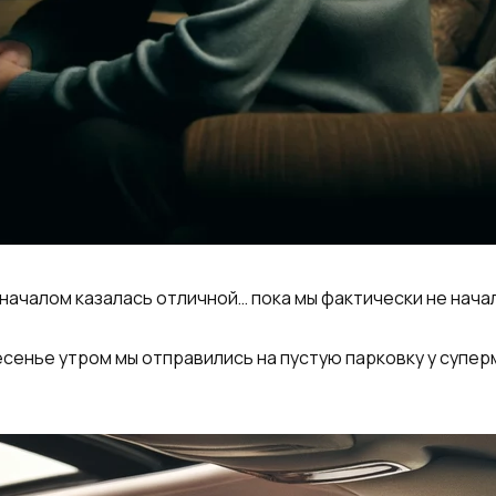
началом казалась отличной… пока мы фактически не нача
сенье утром мы отправились на пустую парковку у суперма