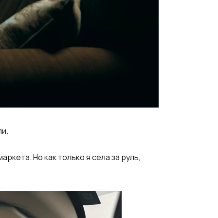
ли.
ркета. Но как только я села за руль,