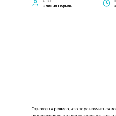
АВТОР
Н
Эллина Гофман
Однажды я решила, что пора научиться вод
на велосипеде, как ремонтировать вещи 