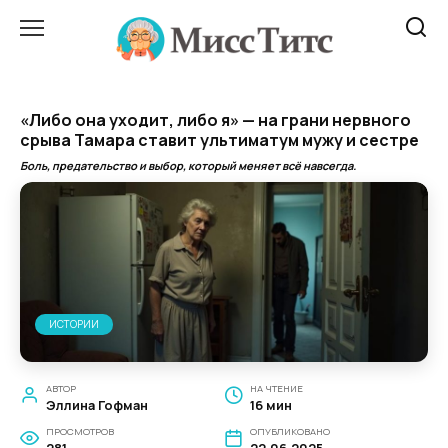
Перейти
к
содержанию
«Либо она уходит, либо я» — на грани нервного
срыва Тамара ставит ультиматум мужу и сестре
Боль, предательство и выбор, который меняет всё навсегда.
ИСТОРИИ
АВТОР
НА ЧТЕНИЕ
Эллина Гофман
16 мин
ПРОСМОТРОВ
ОПУБЛИКОВАНО