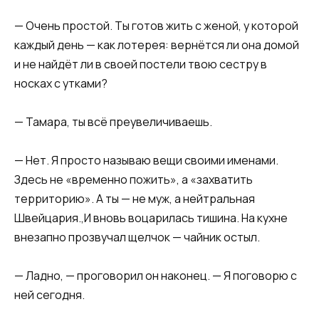
— Очень простой. Ты готов жить с женой, у которой
каждый день — как лотерея: вернётся ли она домой
и не найдёт ли в своей постели твою сестру в
носках с утками?
— Тамара, ты всё преувеличиваешь.
— Нет. Я просто называю вещи своими именами.
Здесь не «временно пожить», а «захватить
территорию». А ты — не муж, а нейтральная
Швейцария.,И вновь воцарилась тишина. На кухне
внезапно прозвучал щелчок — чайник остыл.
— Ладно, — проговорил он наконец. — Я поговорю с
ней сегодня.