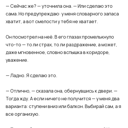
— Сейчас же? — уточнила она. — Или сделаю это
сама. Но предупреждаю: у меня словарного запаса
хватит, а вот смелости у тебя не хватает.
Он посмотрел на неё. В его глазах промелькнуло
что-то — то ли страх, то ли раздражение, а может,
даже мгновенное, словно вспышка в коридоре,
уважение.
— Ладно. Я сделаю это.
— Отлично, — сказала она, обернувшись к двери. —
Тогда жду. А если ничего не получится — у меня два
варианта: ступени вниз или балкон. Выбирай сам, а я
все организую.