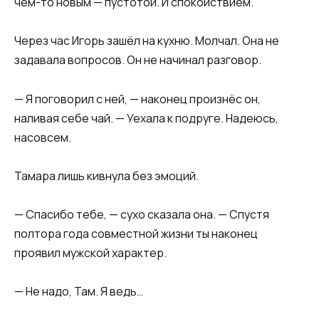
чем-то новым — пустотой. И спокойствием.
Через час Игорь зашёл на кухню. Молчал. Она не
задавала вопросов. Он не начинал разговор.
— Я поговорил с ней, — наконец произнёс он,
наливая себе чай. — Уехала к подруге. Надеюсь,
насовсем.
Тамара лишь кивнула без эмоций.
— Спасибо тебе, — сухо сказала она. — Спустя
полтора года совместной жизни ты наконец
проявил мужской характер.
— Не надо, Там. Я ведь…