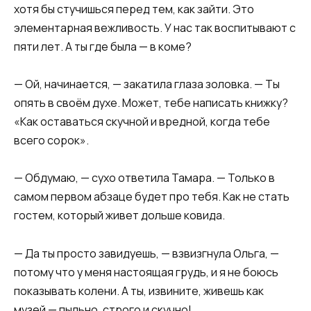
хотя бы стучишься перед тем, как зайти. Это
элементарная вежливость. У нас так воспитывают с
пяти лет. А ты где была — в коме?
— Ой, начинается, — закатила глаза золовка. — Ты
опять в своём духе. Может, тебе написать книжку?
«Как оставаться скучной и вредной, когда тебе
всего сорок».
— Обдумаю, — сухо ответила Тамара. — Только в
самом первом абзаце будет про тебя. Как не стать
гостем, который живет дольше ковида.
— Да ты просто завидуешь, — взвизгнула Ольга, —
потому что у меня настоящая грудь, и я не боюсь
показывать колени. А ты, извините, живешь как
музей — пыльно, строго и скучно!