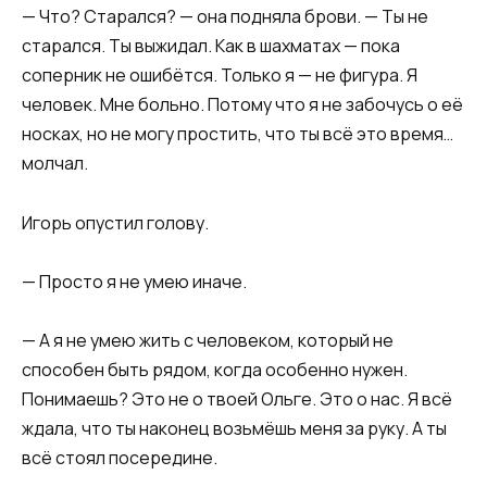
— Что? Старался? — она подняла брови. — Ты не
старался. Ты выжидал. Как в шахматах — пока
соперник не ошибётся. Только я — не фигура. Я
человек. Мне больно. Потому что я не забочусь о её
носках, но не могу простить, что ты всё это время…
молчал.
Игорь опустил голову.
— Просто я не умею иначе.
— А я не умею жить с человеком, который не
способен быть рядом, когда особенно нужен.
Понимаешь? Это не о твоей Ольге. Это о нас. Я всё
ждала, что ты наконец возьмёшь меня за руку. А ты
всё стоял посередине.