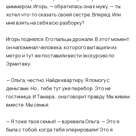
шиммером. Игорь, — обратилась она к мужу, — ты
хотел что-то сказать своей сестре. Вперед. Или
мне взять на себя всю разборку?
Игорь поднялся. Его пальцы дрожали. В этот момент
он напоминал человека, которого вытащили из
метро и тут же поставили вести экскурсию по
Эрмитажу.
— Ольга, честно. Найди квартиру. Я помогу с
деньгами. Но… тебе тут уже перебор. Это не
гостиница. И Тамара… она говорит правду. Мы живем
вместе. Мы семья.
— Я тоже твоя семья! — взревела Ольга. — Это я
была с тобой, когда тебя оперировали! Это я