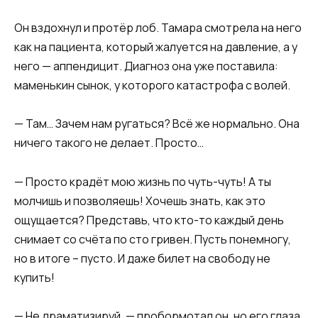
Он вздохнул и протёр лоб. Тамара смотрела на него
как на пациента, который жалуется на давление, а у
него — аппендицит. Диагноз она уже поставила:
маменькин сынок, у которого катастрофа с волей.
— Там… Зачем нам ругаться? Всё же нормально. Она
ничего такого не делает. Просто…
— Просто крадёт мою жизнь по чуть-чуть! А ты
молчишь и позволяешь! Хочешь знать, как это
ощущается? Представь, что кто-то каждый день
снимает со счёта по сто гривен. Пусть понемногу,
но в итоге – пусто. И даже билет на свободу не
купить!
— Не драматизируй, — пробормотал он, но его глаза