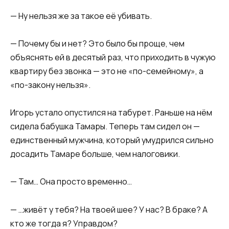
— Ну нельзя же за такое её убивать.
— Почему бы и нет? Это было бы проще, чем
объяснять ей в десятый раз, что приходить в чужую
квартиру без звонка — это не «по-семейному», а
«по-закону нельзя».
Игорь устало опустился на табурет. Раньше на нём
сидела бабушка Тамары. Теперь там сидел он —
единственный мужчина, который умудрился сильно
досадить Тамаре больше, чем налоговики.
— Там… Она просто временно…
— …живёт у тебя? На твоей шее? У нас? В браке? А
кто же тогда я? Управдом?