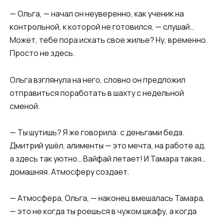
— Ольга, — начал он неуверенно, как ученик на
контрольной, к которой не готовился, — слушай…
Может, тебе пора искать свое жилье? Ну, временно.
Просто не здесь.
Ольга взглянула на него, словно он предложил
отправиться поработать в шахту с недельной
сменой.
— Ты шутишь? Я же говорила: с деньгами беда.
Дмитрий ушёл, алименты — это мечта, на работе ад,
а здесь так уютно… Вайфай летает! И Тамара такая…
домашняя. Атмосферу создает.
— Атмосфера, Ольга, — наконец вмешалась Тамара,
— это не когда ты роешься в чужом шкафу, а когда