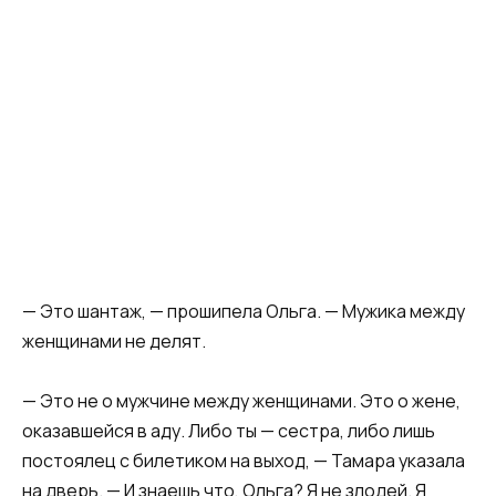
— Это шантаж, — прошипела Ольга. — Мужика между
женщинами не делят.
— Это не о мужчине между женщинами. Это о жене,
оказавшейся в аду. Либо ты — сестра, либо лишь
постоялец с билетиком на выход, — Тамара указала
на дверь. — И знаешь что, Ольга? Я не злодей. Я