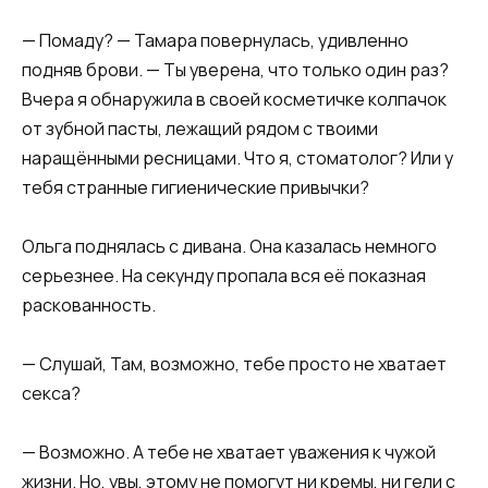
— Помаду? — Тамара повернулась, удивленно
подняв брови. — Ты уверена, что только один раз?
Вчера я обнаружила в своей косметичке колпачок
от зубной пасты, лежащий рядом с твоими
наращёнными ресницами. Что я, стоматолог? Или у
тебя странные гигиенические привычки?
Ольга поднялась с дивана. Она казалась немного
серьезнее. На секунду пропала вся её показная
раскованность.
— Слушай, Там, возможно, тебе просто не хватает
секса?
— Возможно. А тебе не хватает уважения к чужой
жизни. Но, увы, этому не помогут ни кремы, ни гели с