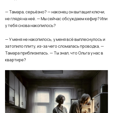
— Тамара, серьёзно? — наконец он вытащил ключи,
не глядя на неё. — Мы сейчас обсуждаем кефир? Или
у тебя снова накопилось?
— У меня не накопилось, у меня всё выплеснулось и
затопило плиту, из-за чего сломалась проводка, —
Тамара приблизилась. — Ты знал, что Ольга у нас в
квартире?