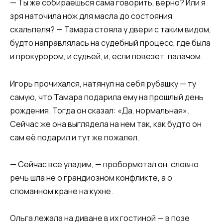
— Ты же собираешься сама говорить, верно? Или я
зря наточила нож для масла до состояния
скальпеля? — Тамара стояла у двери с таким видом,
будто направлялась на судебный процесс, где была
и прокурором, и судьей, и, если повезет, палачом.
Игорь прочихался, натянул на себя рубашку — ту
самую, что Тамара подарила ему на прошлый день
рождения. Тогда он сказал: «Да, нормальная».
Сейчас же она выглядела на нем так, как будто он
сам её подарил и тут же пожалел.
— Сейчас все уладим, — пробормотал он, словно
речь шла не о грандиозном конфликте, а о
сломанном кране на кухне.
Ольга лежала на диване в их гостиной — в позе