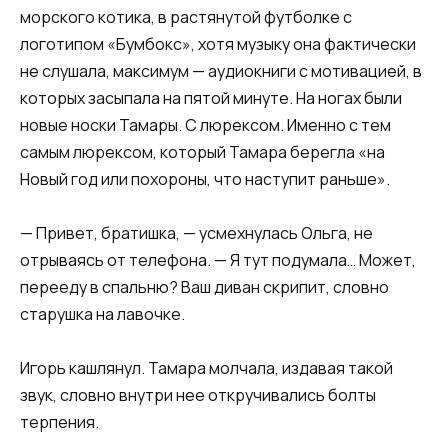
морского котика, в растянутой футболке с
логотипом «Бумбокс», хотя музыку она фактически
не слушала, максимум — аудиокниги с мотивацией, в
которых засыпала на пятой минуте. На ногах были
новые носки Тамары. С люрексом. Именно с тем
самым люрексом, который Тамара берегла «на
Новый год или похороны, что наступит раньше».
— Привет, братишка, — усмехнулась Ольга, не
отрываясь от телефона. — Я тут подумала… Может,
перееду в спальню? Ваш диван скрипит, словно
старушка на лавочке.
Игорь кашлянул. Тамара молчала, издавая такой
звук, словно внутри нее откручивались болты
терпения.