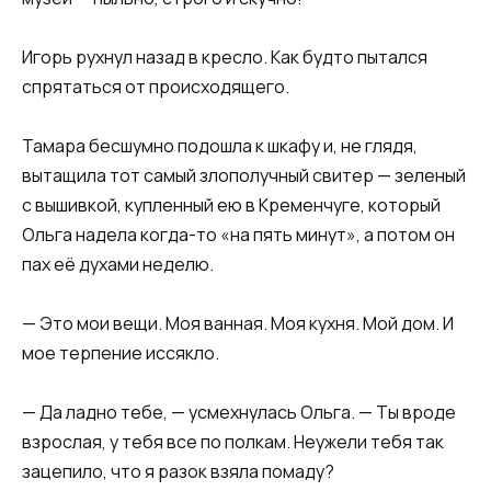
Игорь рухнул назад в кресло. Как будто пытался
спрятаться от происходящего.
Тамара бесшумно подошла к шкафу и, не глядя,
вытащила тот самый злополучный свитер — зеленый
с вышивкой, купленный ею в Кременчуге, который
Ольга надела когда-то «на пять минут», а потом он
пах её духами неделю.
— Это мои вещи. Моя ванная. Моя кухня. Мой дом. И
мое терпение иссякло.
— Да ладно тебе, — усмехнулась Ольга. — Ты вроде
взрослая, у тебя все по полкам. Неужели тебя так
зацепило, что я разок взяла помаду?