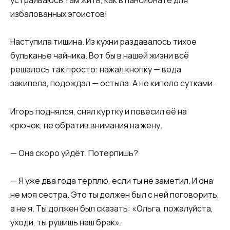
устраиваюсь там жить, как в пансионате для
избалованных эгоистов!
Наступила тишина. Из кухни раздавалось тихое
бульканье чайника. Вот бы в нашей жизни всё
решалось так просто: нажал кнопку — вода
закипела, подождал — остыла. А не кипело сутками.
Игорь поднялся, снял куртку и повесил её на
крючок, не обратив внимания на жену.
— Она скоро уйдёт. Потерпишь?
— Я уже два года терплю, если ты не заметил. И она
не моя сестра. Это ты должен был с ней поговорить,
а не я. Ты должен был сказать: «Ольга, пожалуйста,
уходи, ты рушишь наш брак».