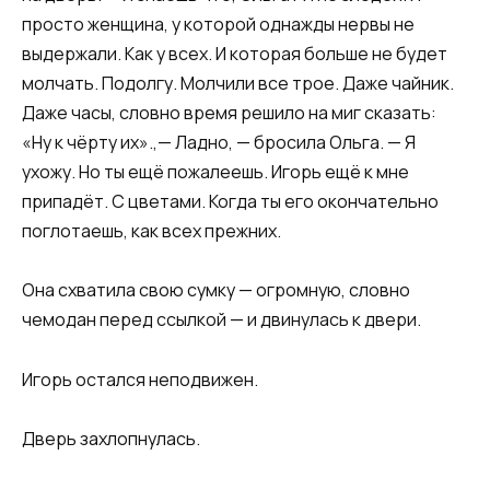
просто женщина, у которой однажды нервы не
выдержали. Как у всех. И которая больше не будет
молчать. Подолгу. Молчили все трое. Даже чайник.
Даже часы, словно время решило на миг сказать:
«Ну к чёрту их».,— Ладно, — бросила Ольга. — Я
ухожу. Но ты ещё пожалеешь. Игорь ещё к мне
припадёт. С цветами. Когда ты его окончательно
поглотаешь, как всех прежних.
Она схватила свою сумку — огромную, словно
чемодан перед ссылкой — и двинулась к двери.
Игорь остался неподвижен.
Дверь захлопнулась.