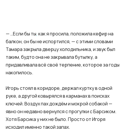
— …Если бы ты
,
как я просила, положила кефир на
балкон, он бы не испортился, — с этими словами
Тамара закрыла дверцу холодильника, и звук был
таким, будто она не закрывала бутылку, а
придавливала всё своё терпение, которое за годы
накопилось.
Игорь стоял в коридоре, держал куртку в одной
руке, а другой ковырялся в карманах в поисках
ключей. Воздух пах дождём и мокрой собакой —
явно он недавно вернулся с прогулки с Барсиком.
Хотя Барсика у них не было. Просто от Игоря
исходил именно такой запах.