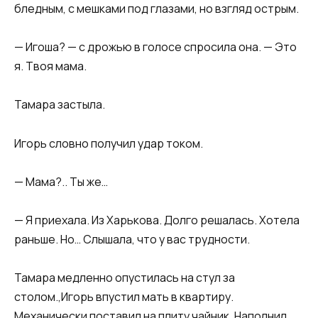
бледным, с мешками под глазами, но взгляд острым.
— Игоша? — с дрожью в голосе спросила она. — Это
я. Твоя мама.
Тамара застыла.
Игорь словно получил удар током.
— Мама?.. Ты же…
— Я приехала. Из Харькова. Долго решалась. Хотела
раньше. Но… Слышала, что у вас трудности.
Тамара медленно опустилась на стул за
столом.,Игорь впустил мать в квартиру.
Механически поставил на плиту чайник. Наполнил