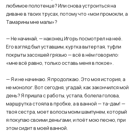
любимое полотенце? Или снова устроиться на
диване в твоих трусах, потому что «мои промокли, а
Тамарины мне малы»?
— Не начинай, — наконец Игорь посмотрел на неё.
Его взгляд был уставшим, куртка вытертая, туфли
покрыты засохшей грязью — всё в нём говорило:
«мне всё равно, только оставь меня в покое».
— Я и не начинаю. Я продолжаю. Это моя история, а
не монолог. Вот сегодня, угадай, как закончился мой
день? Я пришла с работы, устала, болела голова,
маршрутка стояла в пробке, а в ванной — та-дам! —
твоя сестра, моет волосы моим шампунем, который
я покупаю своими деньгами, и поёт мою песню, при
этом сидит в моей ванной.