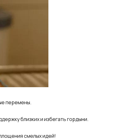
ые перемены.
держку близких и избегать гордыни.
оплощения смелых идей!