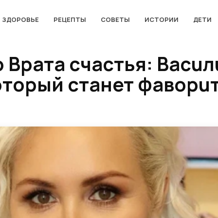
ЗДОРОВЬЕ
РЕЦЕПТЫ
СОВЕТЫ
ИСТОРИИ
ДЕТИ
 Bpaта счacтья: Bacu
koторый cтaнет фавopu