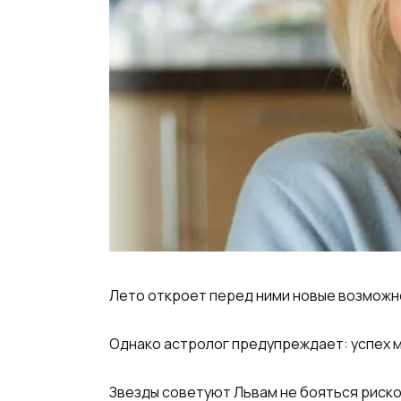
Лето откроет перед ними новые возможн
Однако астролог предупреждает: успех м
Звезды советуют Львам не бояться риско