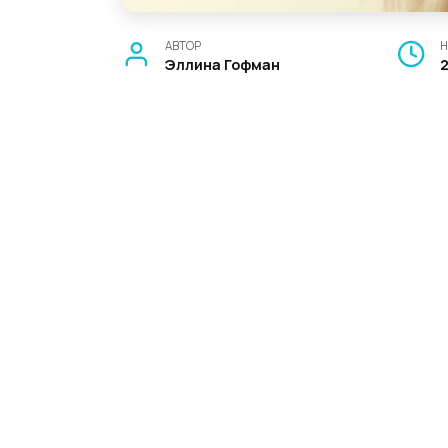
АВТОР
Н
Эллина Гофман