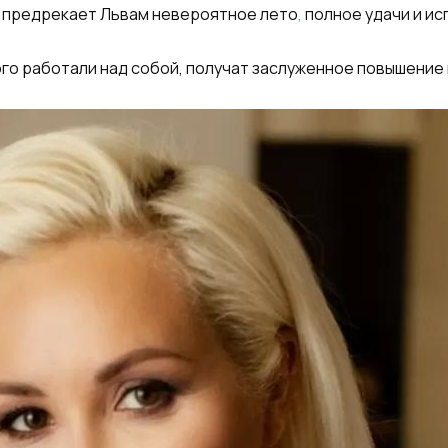
 предрекает Львам невероятное лето
,
полное удачи и ис
ого работали над собой, получат заслуженное повышение 