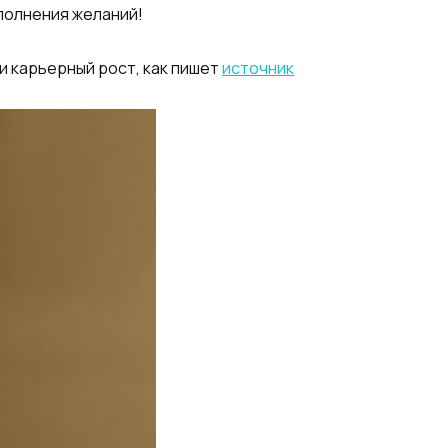
полнения желаний!
и карьерный рост, как пишет
источник