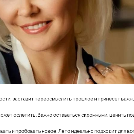
ости, заставит переосмыслить прошлое и принесет важн
ожет ослепить. Важно оставаться скромными, ценить под
вать и пробовать новое. Лето идеально подходит для в