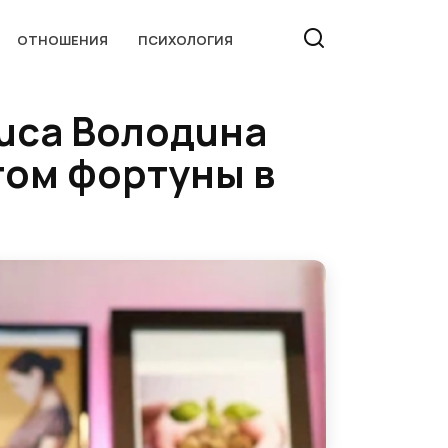
ОТНОШЕНИЯ
ПСИХОЛОГИЯ
лuca Володuна
том фopтyны в