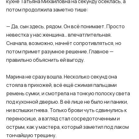
кухне Татьяна Михайловна на секунду осеклась, а
потом продолжила заметно тише:
— Да, сын здесь, рядом. Он всё понимает. Просто
невестка у нас женщина… впечатлительная.
Сначала, возможно, начнёт сопротивляться, но
потом примет разумное решение. Главное —
правильно объяснить ей выгоду.
Марина не сразу вошла. Несколько секунд она
стояла в прихожей, всё ещё сжимая пальцами
ремень сумки, и смотрела на тонкую полоску света
под кухонной дверью. В её лице не было ни паники,
ни вспышки гнева. Только брови чуть сдвинулись к
переносице, а взгляд стал сосредоточенным и
острым, как у мастера, который заметил под лаком
тончайшую трещину.