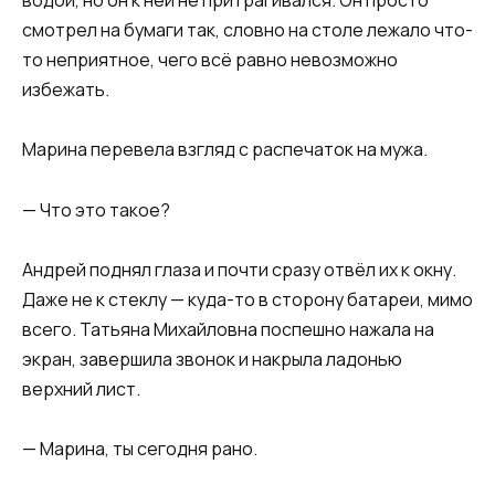
водой, но он к ней не притрагивался. Он просто
смотрел на бумаги так, словно на столе лежало что-
то неприятное, чего всё равно невозможно
избежать.
Марина перевела взгляд с распечаток на мужа.
— Что это такое?
Андрей поднял глаза и почти сразу отвёл их к окну.
Даже не к стеклу — куда-то в сторону батареи, мимо
всего. Татьяна Михайловна поспешно нажала на
экран, завершила звонок и накрыла ладонью
верхний лист.
— Марина, ты сегодня рано.