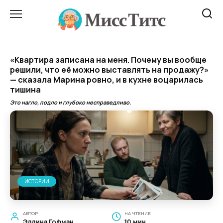
Перейти
к
содержанию
«Квартира записана на меня. Почему вы вообще
решили, что её можно выставлять на продажу?»
— сказала Марина ровно, и в кухне воцарилась
тишина
Это нагло, подло и глубоко несправедливо.
ИСТОРИИ
АВТОР
НА ЧТЕНИЕ
Эллина Гофман
10 мин