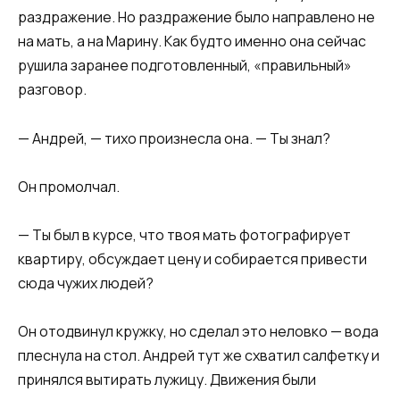
раздражение. Но раздражение было направлено не
на мать, а на Марину. Как будто именно она сейчас
рушила заранее подготовленный, «правильный»
разговор.
— Андрей, — тихо произнесла она. — Ты знал?
Он промолчал.
— Ты был в курсе, что твоя мать фотографирует
квартиру, обсуждает цену и собирается привести
сюда чужих людей?
Он отодвинул кружку, но сделал это неловко — вода
плеснула на стол. Андрей тут же схватил салфетку и
принялся вытирать лужицу. Движения были