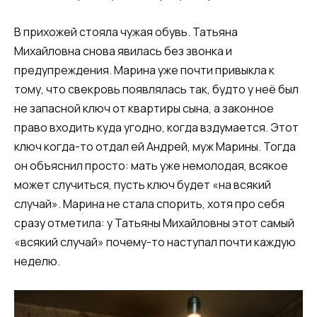
В прихожей стояла чужая обувь. Татьяна
Михайловна снова явилась без звонка и
предупреждения. Марина уже почти привыкла к
тому, что свекровь появлялась так, будто у неё был
не запасной ключ от квартиры сына, а законное
право входить куда угодно, когда вздумается. Этот
ключ когда-то отдал ей Андрей, муж Марины. Тогда
он объяснил просто: мать уже немолодая, всякое
может случиться, пусть ключ будет «на всякий
случай». Марина не стала спорить, хотя про себя
сразу отметила: у Татьяны Михайловны этот самый
«всякий случай» почему-то наступал почти каждую
неделю.