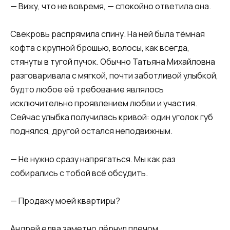
— Вижу, что не вовремя, — спокойно ответила она.
Свекровь распрямила спину. На ней была тёмная
кофта с крупной брошью, волосы, как всегда,
стянуты в тугой пучок. Обычно Татьяна Михайловна
разговаривала с мягкой, почти заботливой улыбкой,
будто любое её требование являлось
исключительно проявлением любви и участия.
Сейчас улыбка получилась кривой: один уголок губ
поднялся, другой остался неподвижным.
— Не нужно сразу напрягаться. Мы как раз
собирались с тобой всё обсудить.
— Продажу моей квартиры?
Андрей едва заметно дёрнул плечом.