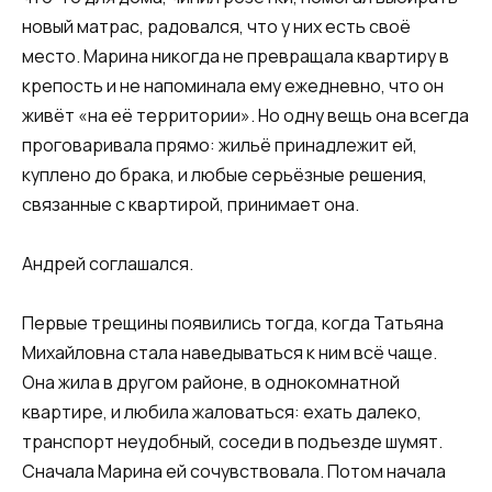
новый матрас, радовался, что у них есть своё
место. Марина никогда не превращала квартиру в
крепость и не напоминала ему ежедневно, что он
живёт «на её территории». Но одну вещь она всегда
проговаривала прямо: жильё принадлежит ей,
куплено до брака, и любые серьёзные решения,
связанные с квартирой, принимает она.
Андрей соглашался.
Первые трещины появились тогда, когда Татьяна
Михайловна стала наведываться к ним всё чаще.
Она жила в другом районе, в однокомнатной
квартире, и любила жаловаться: ехать далеко,
транспорт неудобный, соседи в подъезде шумят.
Сначала Марина ей сочувствовала. Потом начала