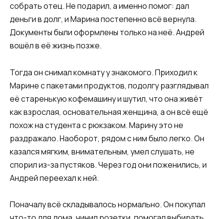
собрать отец. Не подарил, а именно помог: дал
деньги в долг, и Марина постепенно всё вернула.
Документы были оформлены только на неё. Андрей
вошёл в её жизнь позже.
Тогда он снимал комнату у знакомого. Приходил к
Марине с пакетами продуктов, подолгу разглядывал
её старенькую кофемашину и шутил, что она живёт
как взрослая, основательная женщина, а он всё ещё
похож на студента с рюкзаком. Марину это не
раздражало. Наоборот, рядом с ним было легко. Он
казался мягким, внимательным, умел слушать, не
спорил из-за пустяков. Через год они поженились, и
Андрей переехал к ней.
Поначалу всё складывалось нормально. Он покупал
что-то для дома, чинил розетки, помогал выбирать