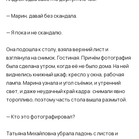
— Марин, давай без скандала.
— Я пока и не скандалю.
Она подошла к столу, взяла верхний лист и
взглянула на снимок. Гостиная. Причём фотография
была сделана утром, когда её не было дома. На ней
виднелись книжный шкаф, кресло у окна, рабочая
лампа. Марина узнала и угол съёмки, и утренний
свет, и даже неудачный край кадра: снимали явно
торопливо, поэтому часть стола вышла размытой.
— Кто это фотографировал?
Татьяна Михайловна убрала ладонь с листов и