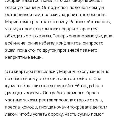
Андрей, кажется, понял, что разговор перешёл
опасную границу. Он поднялся, подошёл к окну и
остановился там, положив ладони на подоконник.
Марина смотрела на его спину. Раньше ей казалось,
что муж просто не выносит ссор и старается
обходить острые углы. Теперь она впервые увидела
всё иначе: он не избегал конфликтов, он просто
ждал, пока кто-то другой произнесёт за него
неприятные вещи.
Эта квартира появилась у Марины не случайно и не
по счастливому стечению обстоятельств. Она
купила её за три года до свадьбы. Ей тогда было
двадцать восемь. Она работала много, брала
частные заказы, реставрировала старые столы,
кресла, комоды, иногда ночами покрывала детали
лаком, чтобы успеть к сроку. Часть суммы помог