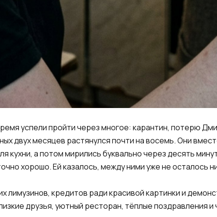
 время успели пройти через многое: карантин, потерю Д
ых двух месяцев растянулся почти на восемь. Они вмест
ля кухни, а потом мирились буквально через десять мину
очно хорошо. Ей казалось, между ними уже не осталось н
их лимузинов, кредитов ради красивой картинки и демон
изкие друзья, уютный ресторан, тёплые поздравления и ч