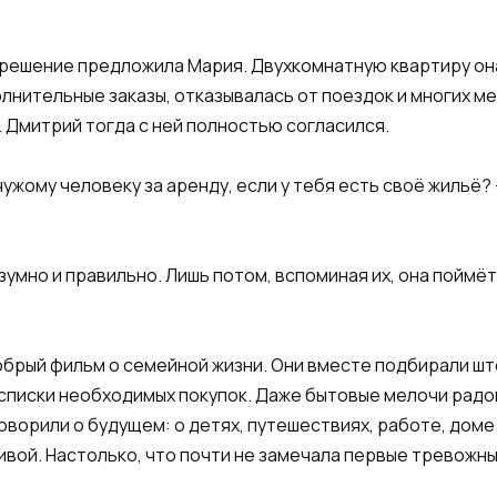
 решение предложила Мария. Двухкомнатную квартиру она 
лнительные заказы, отказывалась от поездок и многих м
 Дмитрий тогда с ней полностью согласился.
чужому человеку за аренду, если у тебя есть своё жильё?
зумно и правильно. Лишь потом, вспоминая их, она поймёт
брый фильм о семейной жизни. Они вместе подбирали шт
 списки необходимых покупок. Даже бытовые мелочи радо
говорили о будущем: о детях, путешествиях, работе, доме
вой. Настолько, что почти не замечала первые тревожны