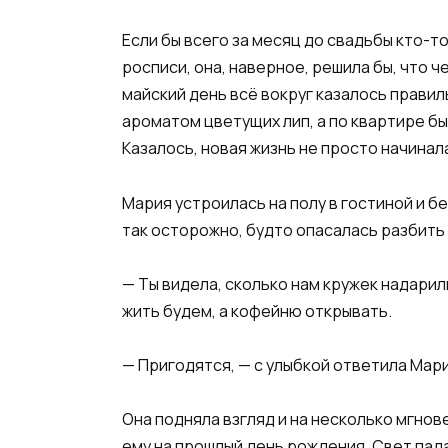
Если бы всего за месяц до свадьбы кто-
росписи, она, наверное, решила бы, что ч
майский день всё вокруг казалось прави
ароматом цветущих лип, а по квартире б
Казалось, новая жизнь не просто начинала
Мария устроилась на полу в гостиной и 
так осторожно, будто опасалась разбить 
— Ты видела, сколько нам кружек надарил
жить будем, а кофейню открывать.
— Пригодятся, — с улыбкой ответила Мари
Она подняла взгляд и на несколько мгно
ему на прошлый день рождения. Свет пада