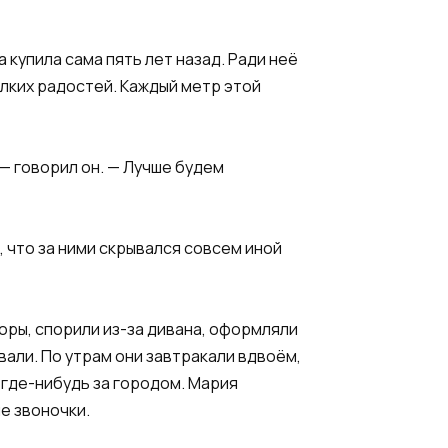
купила сама пять лет назад. Ради неё
елких радостей. Каждый метр этой
 — говорил он. — Лучше будем
, что за ними скрывался совсем иной
оры, спорили из-за дивана, оформляли
вали. По утрам они завтракали вдвоём,
 где-нибудь за городом. Мария
е звоночки.