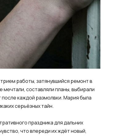
митрием работы, затянувшийся ремонт в
е мечтали, составляли планы, выбирали
т после каждой размолвки. Мария была
икаких серьёзных тайн.
стративного праздника для дальних
увство, что впереди их ждёт новый,