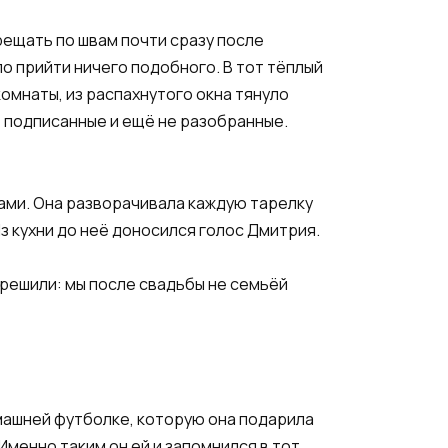
рещать по швам почти сразу после
гло прийти ничего подобного. В тот тёплый
омнаты, из распахнутого окна тянуло
, подписанные и ещё не разобранные.
гами. Она разворачивала каждую тарелку
з кухни до неё доносился голос Дмитрия.
 решили: мы после свадьбы не семьёй
омашней футболке, которую она подарила
Именно таким он ей и запомнился в тот