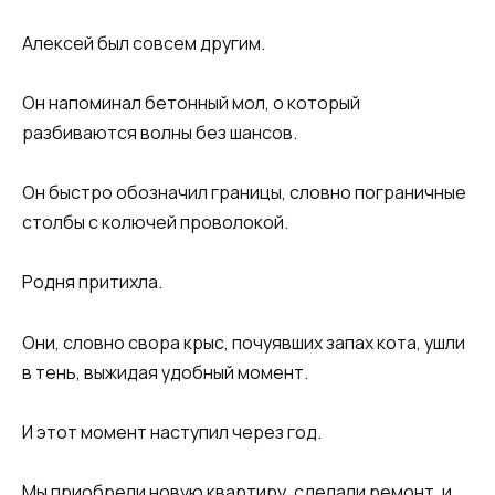
Алексей был совсем другим.
Он напоминал бетонный мол, о который
разбиваются волны без шансов.
Он быстро обозначил границы, словно пограничные
столбы с колючей проволокой.
Родня притихла.
Они, словно свора крыс, почуявших запах кота, ушли
в тень, выжидая удобный момент.
И этот момент наступил через год.
Мы приобрели новую квартиру, сделали ремонт, и