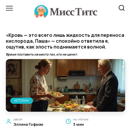
Перейти
к
содержанию
«Кровь — это всего лишь жидкость для переноса
кислорода, Паша» — спокойно ответила я,
ощутив, как злость поднимается волной.
Время поставить на место тех, кто не ценит.
ИСТОРИИ
АВТОР
НА ЧТЕНИЕ
Эллина Гофман
3 мин