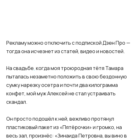
Рекламу можно отключить с подпиской Дзен Про —
тогда она исчезнет из статей, видео и новостей.
На свадьбе
,
когда моя троюродная тётя Тамара
пыталась незаметно положить в свою бездонную
сумку нарезку осетра и почти два килограмма
конфет, мой муж Алексей не стал устраивать
скандал.
Он просто подошёл к ней, вежливо протянул
пластиковый пакет из «Пятёрочки» и громко, на
весь зал, произнёс: «Зинаида Петровна, вы вино в