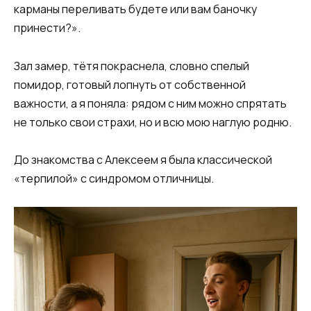
карманы переливать будете или вам баночку
принести?».
Зал замер, тётя покраснела, словно спелый
помидор, готовый лопнуть от собственной
важности, а я поняла: рядом с ним можно спрятать
не только свои страхи, но и всю мою наглую родню.
До знакомства с Алексеем я была классической
«терпилой» с синдромом отличницы.