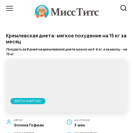
Перейти
к
содержанию
Кремлевская диета: мягкое похудение на 15 кг за
месяц
Похудеть за 8 дней на кремлевской диете можно на 5-6 кг, а за месяц – на
15 кг.
ДИЕТЫ И ФИТНЕС
АВТОР
НА ЧТЕНИЕ
Эллина Гофман
3 мин
ПРОСМОТРОВ
ОПУБЛИКОВАНО