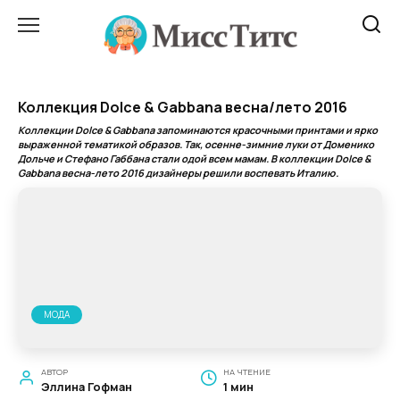
Перейти
к
содержанию
Коллекция Dolce & Gabbana весна/лето 2016
Коллекции Dolce & Gabbana запоминаются красочными принтами и ярко
выраженной тематикой образов. Так, осенне-зимние луки от Доменико
Дольче и Стефано Габбана стали одой всем мамам. В коллекции Dolce &
Gabbana весна-лето 2016 дизайнеры решили воспевать Италию.
МОДА
АВТОР
НА ЧТЕНИЕ
Эллина Гофман
1 мин