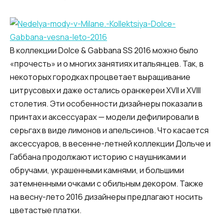
В коллекции Dolce & Gabbana SS 2016 можно было
«прочесть» и о многих занятиях итальянцев. Так, в
некоторых городках процветает выращивание
цитрусовых и даже остались оранжереи XVII и XVIII
столетия. Эти особенности дизайнеры показали в
принтах и аксессуарах — модели дефилировали в
серьгах в виде лимонов и апельсинов. Что касается
аксессуаров, в весенне-летней коллекции Дольче и
Габбана продолжают историю с наушниками и
обручами, украшенными камнями, и большими
затемненными очками с обильным декором. Также
на весну-лето 2016 дизайнеры предлагают носить
цветастые платки.