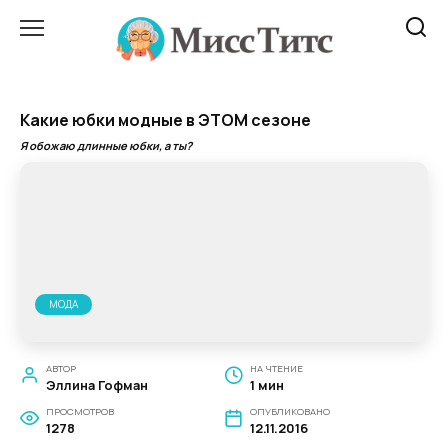
Перейти
к
содержанию
Какие юбки модные в ЭТОМ сезоне
Я обожаю длинные юбки, а ты?
МОДА
АВТОР
НА ЧТЕНИЕ
Эллина Гофман
1 мин
ПРОСМОТРОВ
ОПУБЛИКОВАНО
1278
12.11.2016