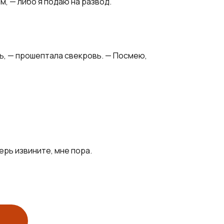
, — либо я подаю на развод.
шь, — прошептала свекровь. — Посмею,
ерь извините, мне пора.