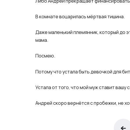
Либо Андрей прекращает финансировать в
В комнате воцарилась мёртвая тишина.
Даже маленький племянник, который до эт
мама.
Посмею.
Потому что устала быть девочкой для бит
Устала от того, что мой муж ставит вашу 
Андрей скоро вернётся с пробежки, не хо