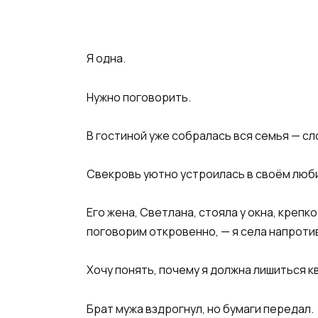
Я одна.
Нужно поговорить.
В гостиной уже собралась вся семья — с
Свекровь уютно устроилась в своём люби
Его жена, Светлана, стояла у окна, крепк
поговорим откровенно, — я села напротив
Хочу понять, почему я должна лишиться к
Брат мужа вздрогнул, но бумаги передал.