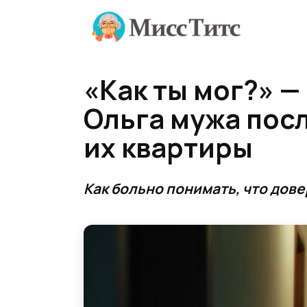
Перейти
к
содержанию
«Как ты мог?» —
Ольга мужа пос
их квартиры
Как больно понимать, что дове