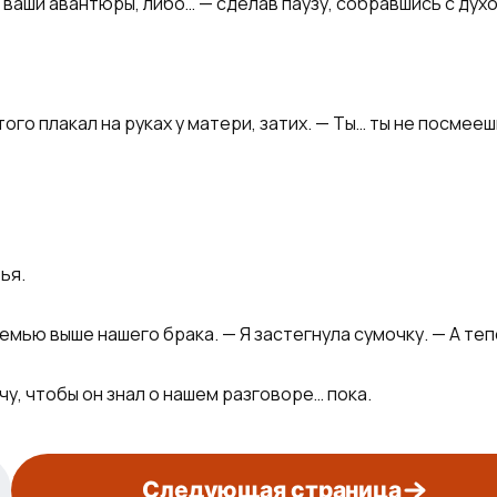
аши авантюры, либо… — сделав паузу, собравшись с духом
ого плакал на руках у матери, затих. — Ты… ты не посмее
ья.
семью выше нашего брака. — Я застегнула сумочку. — А теп
чу, чтобы он знал о нашем разговоре… пока.
Следующая страница