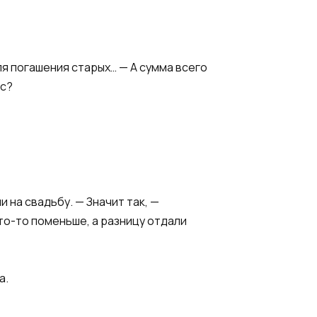
я погашения старых… — А сумма всего
ес?
 на свадьбу. — Значит так, —
то-то поменьше, а разницу отдали
а.