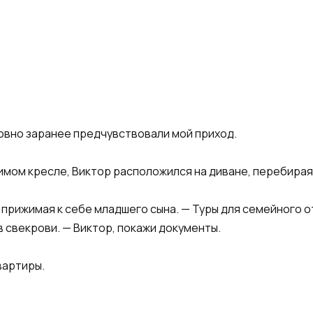
ловно заранее предчувствовали мой приход.
мом кресле, Виктор расположился на диване, перебирая 
о прижимая к себе младшего сына. — Туры для семейного от
 свекрови. — Виктор, покажи документы.
вартиры.