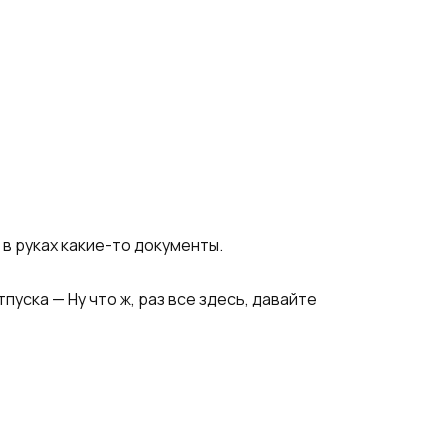
в руках какие-то документы.
пуска — Ну что ж, раз все здесь, давайте