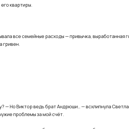
 его квартиры.
сывала все семейные расходы — привычка, выработанная г
а гривен.
у? — Но Виктор ведь брат Андрюши… — всхлипнула Светлана
чужие проблемы за мой счёт.