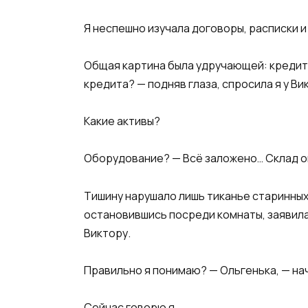
Я неспешно изучала договоры, расписки и
Общая картина была удручающей: кредит 
кредита? — подняв глаза, спросила я у Ви
Какие активы?
Оборудование? — Всё заложено… Склад оп
Тишину нарушало лишь тиканье старинных ч
остановившись посреди комнаты, заявила 
Виктору.
Правильно я понимаю? — Ольгенька, — нача
Сейчас говорю я.