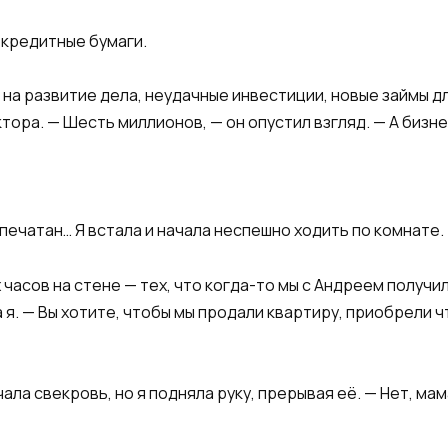
 кредитные бумаги.
на развитие дела, неудачные инвестиции, новые займы дл
ктора. — Шесть миллионов, — он опустил взгляд. — А бизн
ечатан… Я встала и начала неспешно ходить по комнате.
асов на стене — тех, что когда-то мы с Андреем получили
я. — Вы хотите, чтобы мы продали квартиру, приобрели ч
ла свекровь, но я подняла руку, прерывая её. — Нет, мам