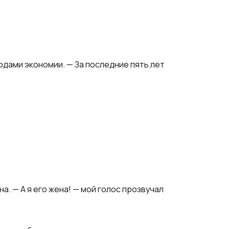
одами экономии. — За последние пять лет
. — А я его жена! — мой голос прозвучал