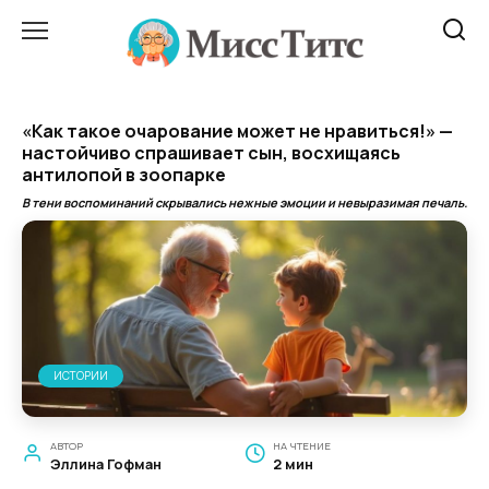
Перейти
к
содержанию
«Как такое очарование может не нравиться!» —
настойчиво спрашивает сын, восхищаясь
антилопой в зоопарке
В тени воспоминаний скрывались нежные эмоции и невыразимая печаль.
ИСТОРИИ
АВТОР
НА ЧТЕНИЕ
Эллина Гофман
2 мин