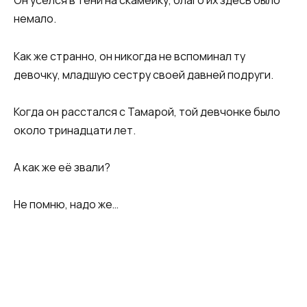
Он уселся в тени на скамейку, благо их здесь было
немало.
Как же странно, он никогда не вспоминал ту
девочку, младшую сестру своей давней подруги.
Когда он расстался с Тамарой, той девчонке было
около тринадцати лет.
А как же её звали?
Не помню, надо же…