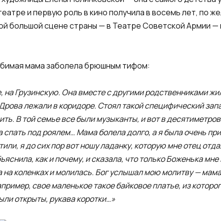
атре и первую роль в кино получила в восемь лет, по ж
самой большой сцене страны — в Театре Советской Армии —
любимая мама заболела брюшным тифом:
, на Грузинскую. Она вместе с другими родственниками жи
Дрова лежали в коридоре. Стоял такой специфический запа
ть. В той семье все были музыканты, и вот в десятиметро
а спать под роялем… Мама болела долго, а я была очень пр
естили, я до сих пор вот ношу ладанку, которую мне отец от
ъяснила, как и почему, и сказала, что только Боженька мн
 на коленках и молилась. Бог услышал мою молитву — мама
пример, свое маленькое такое байковое платье, из которог
были открыты, рукава коротки…»