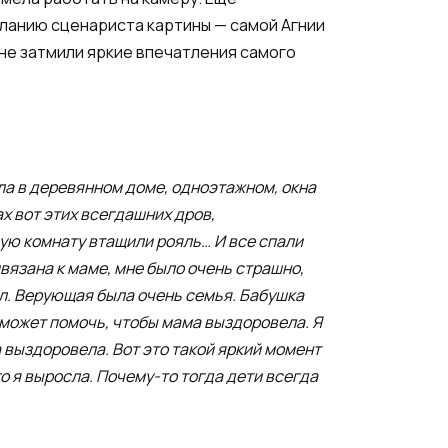
еланию сценариста картины — самой Агнии
 не затмили яркие впечатления самого
ла в деревянном доме, одноэтажном, окна
х вот этих всегдашних дров,
вую комнату втащили рояль… И все спали
ивязана к маме, мне было очень страшно,
дал. Верующая была очень семья. Бабушка
е может помочь, чтобы мама выздоровела. Я
 выздоровела. Вот это такой яркий момент
о я выросла. Почему-то тогда дети всегда