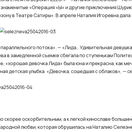
я знаменитые «Операция «Ы» и другие приключения Шурик
езону в Театре Сатиры». В апреле Наталия Игоревна дал
 с параллельного потока». — «Лида… Удивительная девушк
ва в замедленной съемке сбегала по ступенькам Полите
ье, «хорошая девочка Лида» была юна и прекрасна, как ме
ная детская улыбка. «Девочка, сошедшая с облаков», — ск
ыло скорее оскорбительным, а к легкой кинославе больши
народной любви, которая обрушилась на Наталию Селезн