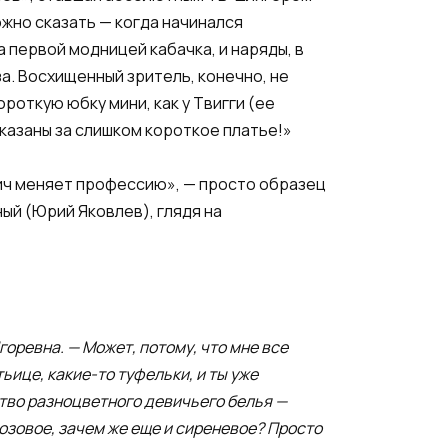
жно сказать — когда начинался
 первой модницей кабачка, и наряды, в
а. Восхищенный зритель, конечно, не
роткую юбку мини, как у Твигги (ее
аказаны за слишком короткое платье!»
вич меняет профессию», — просто образец
ный (Юрий Яковлев), глядя на
горевна. — Может, потому, что мне все
ьице, какие-то туфельки, и ты уже
ство разноцветного девичьего белья —
розовое, зачем же еще и сиреневое? Просто