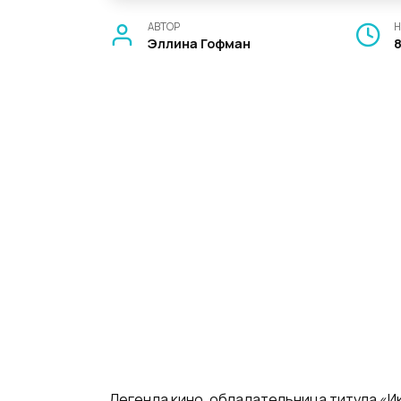
АВТОР
Н
Эллина Гофман
Легенда кино, обладательница титула «И