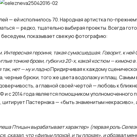
ей — ей исполнилось 70. Народная артистка по-прежнем
маться — редко, тщательно выбирая проекты. Всегда гото
 мы беседуем, показывает свежую фотографию:
 Интересная героиня, такая сумасшедшая. Говорит, к ней 
углые тонкие брови, губки из 20-х, какой костюм — кимоно в
так, нет — ну и ладно.
Придирчивая к каждому сценическом
, черные брюки, того же цвета водолазку и плащ. Самым
доверчивость, а главной своей чертой — любовь к ближн
 и с 2014 года является помощником уполномоченного по
, цитирует Пастернака — «быть знаменитым некрасиво», а
леша Птицын вырабатывает характер» (первая роль Селезне
ся, сказал, что «фильм плохой, и ты плохая», и обозвал ме