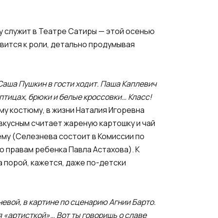
у служит в Театре Сатиры — этой осенью
вится к роли, детально продумывая
Саша Пушкин в гости ходит. Паша Каплевич
 птицах, брюки и белые кроссовки… Класс!
у костюму, в жизни Наталия Игоревна
 вкусным считает жареную картошку и чай
ему (Селезнева состоит в Комиссии по
 правам ребенка Павла Астахова). К
 порой, кажется, даже по-детски
вой, в картине по сценарию Агнии Барто.
ня «артисткой»… Вот ты говоришь о славе