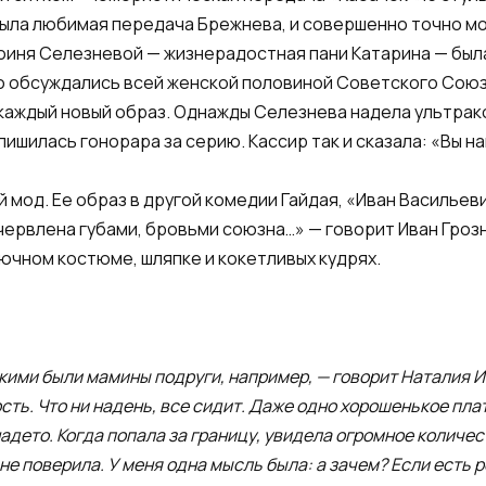
 была любимая передача Брежнева, и совершенно точно мо
оиня Селезневой — жизнерадостная пани Катарина — была
чо обсуждались всей женской половиной Советского Союз
каждый новый образ. Однажды Селезнева надела ультрако
лишилась гонорара за серию. Кассир так и сказала: «Вы н
 мод. Ее образ в другой комедии Гайдая, «Иван Василье
, червлена губами, бровьми союзна…» — говорит Иван Гроз
ючном костюме, шляпке и кокетливых кудрях.
акими были мамины подруги, например, — говорит Наталия И
ть. Что ни надень, все сидит. Даже одно хорошенькое плат
 надето. Когда попала за границу, увидела огромное количе
не поверила. У меня одна мысль была: а зачем? Если есть 