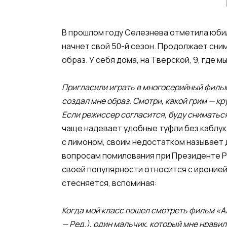
В прошлом году Селезнева отметила юбил
начнет свой 50-й сезон. Продолжает сни
образ. У себя дома, на Тверской, 9, где
Пригласили играть в многосерийный фильм.
создал мне образ. Смотри, какой грим — кр
Если режиссер согласится, буду сниматься 
чаще надевает удобные туфли без каблука
с лимоном, своим недостатком называет 
вопросам помилования при Президенте РФ
своей популярности относится с иронией
стесняется, вспоминая:
Когда мой класс пошел смотреть фильм «А
— Ред.), один мальчик, который мне нравил