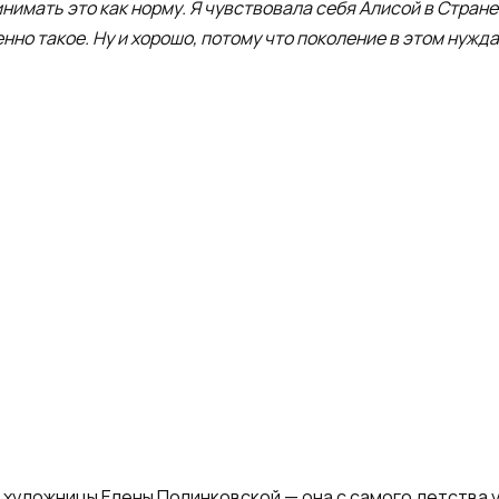
нимать это как норму. Я чувствовала себя Алисой в Стране
нно такое. Ну и хорошо, потому что поколение в этом нужд
художницы Елены Полинковской — она с самого детства у