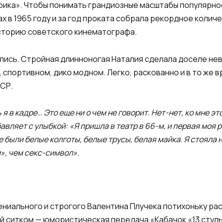
ика». Чтобы понимать грандиозные масштабы популярнос
х в 1965 году и за год проката собрала рекордное количе
сторию советского кинематографа.
лись. Стройная длинноногая Наталия сделала доселе не
 спортивном, дико модном. Легко, раскованно и в то же 
СР.
 я в кадре… Это еще ни о чем не говорит. Нет-нет, ко мне 
вляет с улыбкой: «Я пришла в театр в 66-м, и первая моя 
е были белые колготы, белые трусы, белая майка. Я стояла 
м», чем секс-символ».
ениального и строгого Валентина Плучека потихоньку ра
ий ситком — юмористическая передача «Кабачок «13 сту