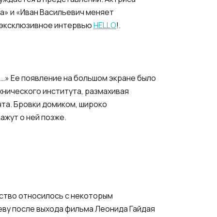
а» и «Иван Васильевич меняет
а эксклюзивное интервью
HELLO
!.
а…» Ее появление на большом экране было
хнического института, размахивая
чта. Бровки домиком, широко
ажут о ней позже.
нство относилось с некоторым
еву после выхода фильма Леонида Гайдая