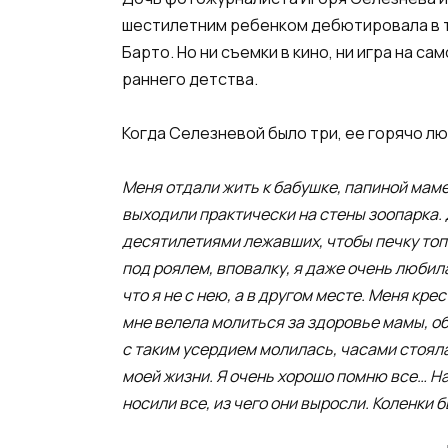
шестилетним ребенком дебютировала в те
Барто. Но ни съемки в кино, ни игра на 
раннего детства.
Когда Селезневой было три, ее горячо 
Меня отдали жить к бабушке, папиной маме
выходили практически на стены зоопарка. 
десятилетиями лежавших, чтобы печку топи
под роялем, вповалку, я даже очень любил
что я не с нею, а в другом месте. Меня кр
мне велела молиться за здоровье мамы, об
с таким усердием молилась, часами стояла
моей жизни. Я очень хорошо помню все… На
носили все, из чего они выросли. Коленки 