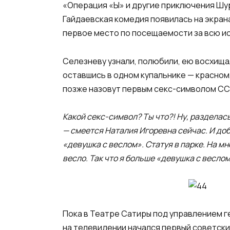
«Операция «Ы» и другие приключения Шур
Гайдаевская комедия появилась на экрана
первое место по посещаемости за всю и
Селезневу узнали, полюбили, ею восхища
оставшись в одном купальнике — красном,
позже назовут первым секс-символом СС
Какой секс-символ? Ты что?! Ну, разделась
— смеется Наталия Игоревна сейчас. И доба
«девушка с веслом». Статуя в парке. На мн
весло. Так что я больше «девушка с весло
Пока в Театре Сатиры под управлением г
на телевидении начался первый советск