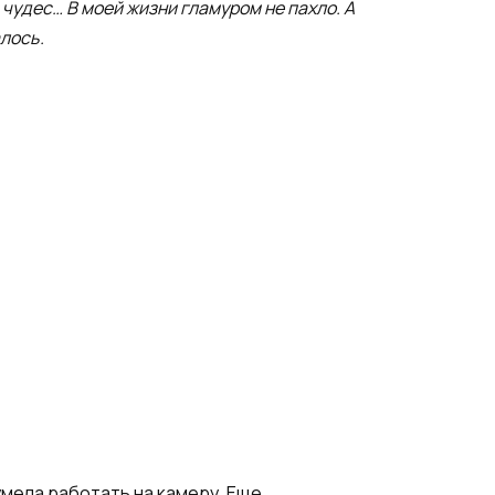
 чудес… В моей жизни гламуром не пахло. А
алось.
мела работать на камеру. Еще