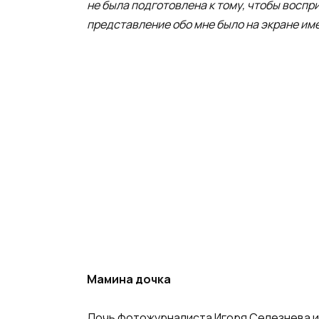
не была подготовлена к тому, чтобы воспри
представление обо мне было на экране име
Мамина дочка
Дочь фотожурналиста Игоря Селезнева и 