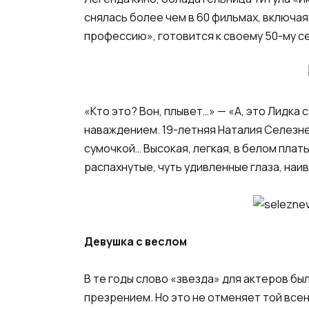
снялась более чем в 60 фильмах, включа
профессию», готовится к своему 50-му с
«Кто это? Вон, плывет…» — «А, это Лидка
наваждением. 19-летняя Наталия Селезне
сумочкой… Высокая, легкая, в белом плат
распахнутые, чуть удивленные глаза, наив
Девушка с веслом
В те годы слово «звезда» для актеров б
презрением. Но это не отменяет той все