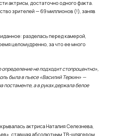
ти актрисы, достаточно одного факта.
ство зрителей — 69 миллионов (!), заняв
виданное: разделась перед камерой,
время целомудренно, за что ее много
это определение не подходит стопроцентно»,
роль была в пьесе «Василий Теркин» —
на постаменте, а в руках держала белое
скрывалась актриса Наталия Селезнева,
льев», ставшая абсолютным ТВ-шлягером