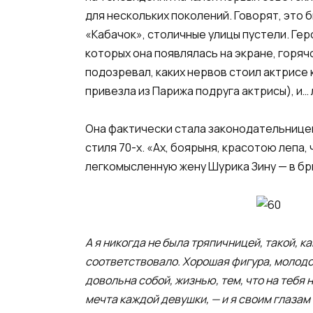
для нескольких поколений. Говорят, это
«Кабачок», столичные улицы пустели. Гер
которых она появлялась на экране, горя
подозревал, каких нервов стоил актрисе 
привезла из Парижа подруга актрисы), и… 
Она фактически стала законодательницей
стиля 70-х. «Ах, боярыня, красотою лепа
легкомысленную жену Шурика Зину — в бр
А я никогда не была тряпичницей, такой, к
соответствовало. Хорошая фигура, молодос
довольна собой, жизнью, тем, что на тебя
мечта каждой девушки, — и я своим глазам 