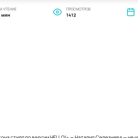
А ЧТЕНИЕ
ПРОСМОТРОВ
8 мин
1412
кона стиля по версии HELLO!» — Наталия Селезнева — не 