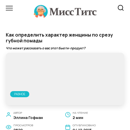
Перейти
к
содержанию
Как определить характер женщины по срезу
губной помады
Что может рассказать о вас этот бьюти-продукт?
РАЗНОЕ
АВТОР
НА ЧТЕНИЕ
Эллина Гофман
2 мин
ПРОСМОТРОВ
ОПУБЛИКОВАНО