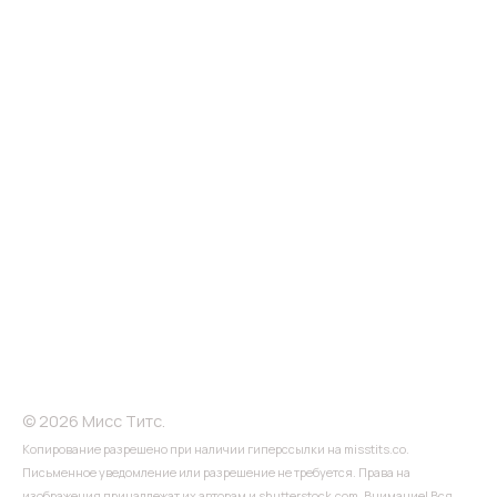
© 2026 Мисс Титс.
Копирование разрешено при наличии гиперссылки на misstits.co.
Письменное уведомление или разрешение не требуется. Права на
изображения принадлежат их авторам и shutterstock.com. Внимание! Вся