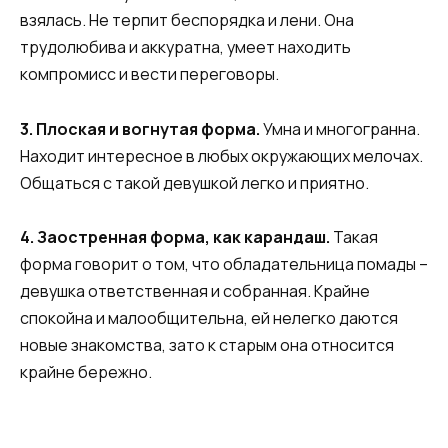
взялась. Не терпит беспорядка и лени. Она
трудолюбива и аккуратна, умеет находить
компромисс и вести переговоры.
3.
Плоская
и
вогнутая
форма
.
Умна и многогранна.
Находит интересное в любых окружающих мелочах.
Общаться с такой девушкой легко и приятно.
4.
Заостренная
форма
,
как
карандаш
.
Такая
форма говорит о том, что обладательница помады –
девушка ответственная и собранная. Крайне
спокойна и малообщительна, ей нелегко даются
новые знакомства, зато к старым она относится
крайне бережно.