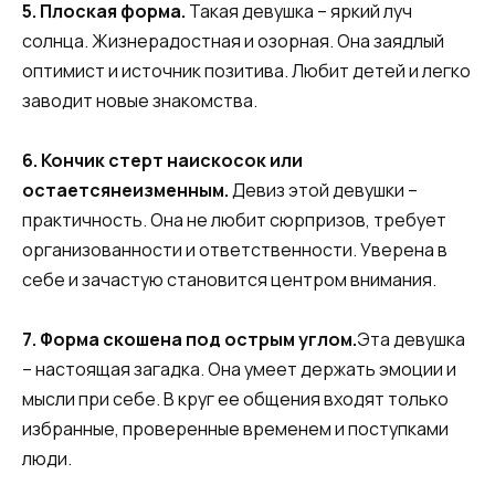
5.
Плоская
форма
.
Такая девушка – яркий луч
солнца. Жизнерадостная и озорная. Она заядлый
оптимист и источник позитива. Любит детей и легко
заводит новые знакомства.
6.
Кончик
стерт
наискосок
или
остается
неизменным
.
Девиз этой девушки –
практичность. Она не любит сюрпризов, требует
организованности и ответственности. Уверена в
себе и зачастую становится центром внимания.
7.
Форма
скошена
под
острым
углом
.
Эта девушка
– настоящая загадка. Она умеет держать эмоции и
мысли при себе. В круг ее общения входят только
избранные, проверенные временем и поступками
люди.