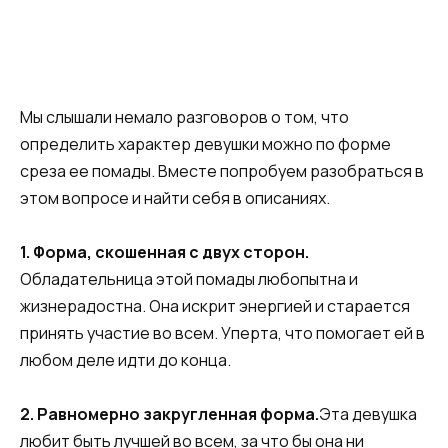
Мы слышали немало разговоров о том, что
определить характер девушки можно по форме
среза ее
помады
. Вместе попробуем разобраться в
этом вопросе и найти себя в описаниях.
1.
Форма
,
скошенная
с
двух
сторон
.
Обладательница этой помады любопытна и
жизнерадостна. Она искрит энергией и старается
принять участие во всем. Уперта, что помогает ей в
любом деле идти до конца.
2.
Равномерно
закругленная
форма
.
Эта девушка
любит быть лучшей во всем, за что бы она ни