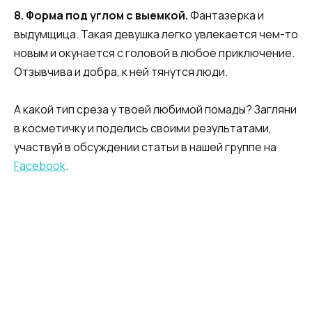
8.
Форма
под
углом
с
выемкой
.
Фантазерка и
выдумщица. Такая девушка легко увлекается чем-то
новым и окунается с головой в любое приключение.
Отзывчива и добра, к ней тянутся люди.
А какой тип среза у твоей любимой помады? Загляни
в косметичку и поделись своими результатами,
участвуй в обсуждении статьи в нашей группе на
Facebook
.