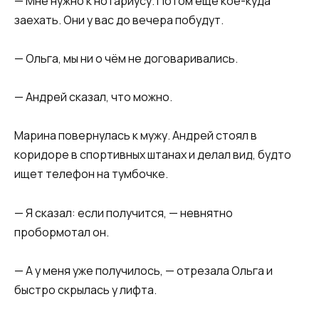
— Мне нужно к нотариусу. Потом ещё кое-куда
заехать. Они у вас до вечера побудут.
— Ольга, мы ни о чём не договаривались.
— Андрей сказал, что можно.
Марина повернулась к мужу. Андрей стоял в
коридоре в спортивных штанах и делал вид, будто
ищет телефон на тумбочке.
— Я сказал: если получится, — невнятно
пробормотал он.
— А у меня уже получилось, — отрезала Ольга и
быстро скрылась у лифта.