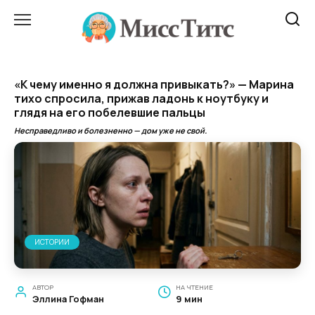
Перейти
к
содержанию
«К чему именно я должна привыкать?» — Марина
тихо спросила, прижав ладонь к ноутбуку и
глядя на его побелевшие пальцы
Несправедливо и болезненно — дом уже не свой.
ИСТОРИИ
АВТОР
НА ЧТЕНИЕ
Эллина Гофман
9 мин