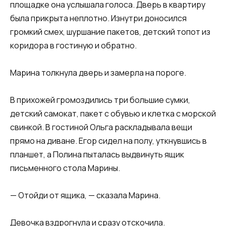
площадке она услышала голоса. Дверь в квартиру
была прикрыта неплотно. Изнутри доносился
громкий смех, шуршание пакетов, детский топот из
коридора в гостиную и обратно.
Марина толкнула дверь и замерла на пороге.
В прихожей громоздились три большие сумки,
детский самокат, пакет с обувью и клетка с морской
свинкой. В гостиной Ольга раскладывала вещи
прямо на диване. Егор сидел на полу, уткнувшись в
планшет, а Полина пыталась выдвинуть ящик
письменного стола Марины.
— Отойди от ящика, — сказала Марина.
Девочка вздрогнула и сразу отскочила.