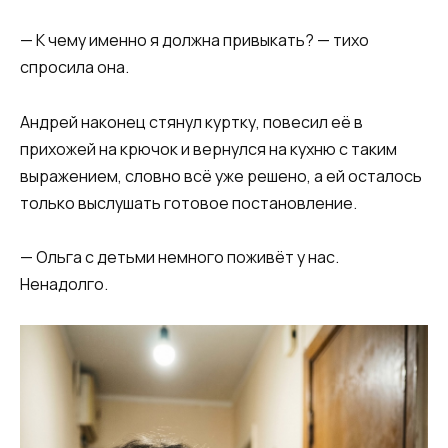
— К чему именно я должна привыкать? — тихо
спросила она.
Андрей наконец стянул куртку, повесил её в
прихожей на крючок и вернулся на кухню с таким
выражением, словно всё уже решено, а ей осталось
только выслушать готовое постановление.
— Ольга с детьми немного поживёт у нас.
Ненадолго.