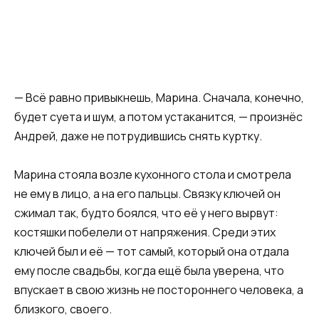
— Всё равно привыкнешь, Марина. Сначала, конечно,
будет суета и шум, а потом устаканится, — произнёс
Андрей, даже не потрудившись снять куртку.
Марина стояла возле кухонного стола и смотрела
не ему в лицо, а на его пальцы. Связку ключей он
сжимал так, будто боялся, что её у него вырвут:
костяшки побелели от напряжения. Среди этих
ключей был и её — тот самый, который она отдала
ему после свадьбы, когда ещё была уверена, что
впускает в свою жизнь не постороннего человека, а
близкого, своего.