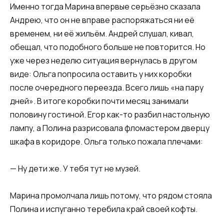
Именно тогда Марина впервые серьёзно сказала
Андрею, что он не вправе распоряжаться ни её
временем, ни её жильём. Андрей слушал, кивал,
обещал, что подобного больше не повторится. Но
уже через неделю ситуация вернулась в другом
виде: Ольга попросила оставить у них коробки
после очередного переезда. Всего лишь «на пару
дней». В итоге коробки почти месяц занимали
половину гостиной. Егор как-то разбил настольную
лампу, а Полина разрисовала фломастером дверцу
шкафа в коридоре. Ольга только пожала плечами:
— Ну дети же. У тебя тут не музей.
Марина промолчала лишь потому, что рядом стояла
Полина и испуганно теребила край своей кофты.