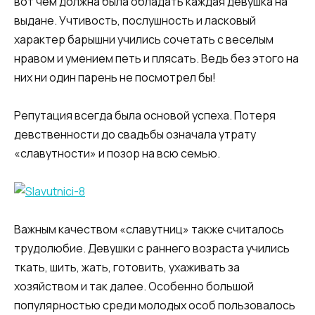
вот чем должна была обладать каждая девушка на
выдане. Учтивость, послушность и ласковый
характер барышни учились сочетать с веселым
нравом и умением петь и плясать. Ведь без этого на
них ни один парень не посмотрел бы!
Репутация всегда была основой успеха. Потеря
девственности до свадьбы означала утрату
«славутности» и позор на всю семью.
Важным качеством «славутниц» также считалось
трудолюбие. Девушки с раннего возраста учились
ткать, шить, жать, готовить, ухаживать за
хозяйством и так далее. Особенно большой
популярностью среди молодых особ пользовалось