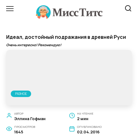
Перейти
к
содержанию
Идеал, достойный подражания в древней Руси
Очень интересно! Рекомендую!
РАЗНОЕ
АВТОР
НА ЧТЕНИЕ
Эллина Гофман
2 мин
ПРОСМОТРОВ
ОПУБЛИКОВАНО
1645
02.04.2016