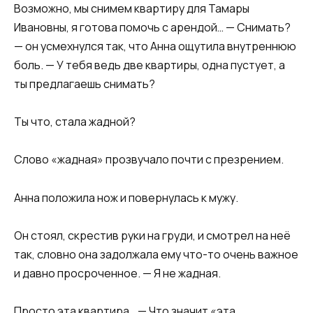
Возможно, мы снимем квартиру для Тамары
Ивановны, я готова помочь с арендой… — Снимать?
— он усмехнулся так, что Анна ощутила внутреннюю
боль. — У тебя ведь две квартиры, одна пустует, а
ты предлагаешь снимать?
Ты что, стала жадной?
Слово «жадная» прозвучало почти с презрением.
Анна положила нож и повернулась к мужу.
Он стоял, скрестив руки на груди, и смотрел на неё
так, словно она задолжала ему что-то очень важное
и давно просроченное. — Я не жадная.
Просто эта квартира… — Что значит «эта