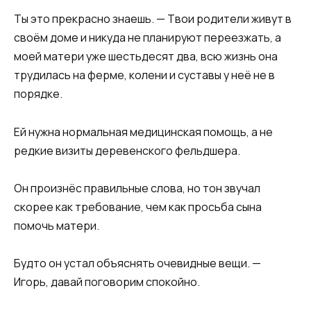
Ты это прекрасно знаешь. — Твои родители живут в
своём доме и никуда не планируют переезжать, а
моей матери уже шестьдесят два, всю жизнь она
трудилась на ферме, колени и суставы у неё не в
порядке.
Ей нужна нормальная медицинская помощь, а не
редкие визиты деревенского фельдшера.
Он произнёс правильные слова, но тон звучал
скорее как требование, чем как просьба сына
помочь матери.
Будто он устал объяснять очевидные вещи. —
Игорь, давай поговорим спокойно.