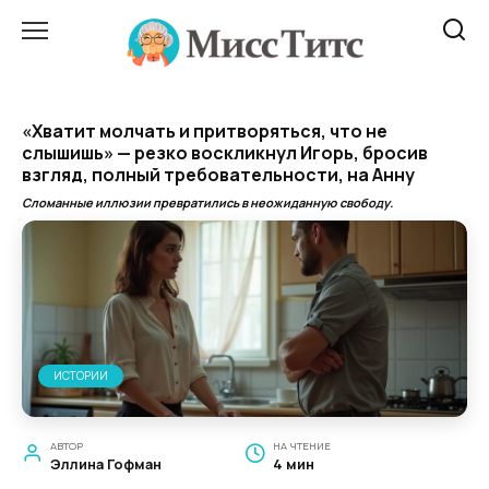
Перейти
к
содержанию
«Хватит молчать и притворяться, что не
слышишь» — резко воскликнул Игорь, бросив
взгляд, полный требовательности, на Анну
Сломанные иллюзии превратились в неожиданную свободу.
ИСТОРИИ
АВТОР
НА ЧТЕНИЕ
Эллина Гофман
4 мин