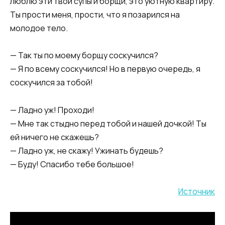
люблю эти твои супы и борщи, это уютную квартиру.
Ты прости меня, прости, что я позарился на
молодое тело.
— Так ты по моему борщу соскучился?
— Я по всему соскучился! Но в первую очередь, я
соскучился за тобой!
— Ладно уж! Проходи!
— Мне так стыдно перед тобой и нашей дочкой! Ты
ей ничего не скажешь?
— Ладно уж, не скажу! Ужинать будешь?
— Буду! Спасибо тебе большое!
Источник