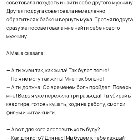
советовала похудеть и найти себе другого мужчину.
Другая подруга советовала немедленно
обратиться к бабке и вернуть мужа. Третья подруга
сразу же посоветовала мне найти себе нового
мужчину.
А Маша сказала:
— А ты живи так, как жила! Так будет легче!
— Но я не могу так жить! Мне так больно!
— А ты должна! Со временем боль пройдет! Поверь
мне! Ведь я уже пережила три развода! Ты убирай в
квартире, готовь кушать, ходи на работу, смотри
фильм и читай книги.
— А вот для кого я готовить хоть буду?
— Как для кого? Для нас! Мы будем к тебе каждый