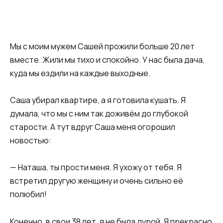
Мы с моим мужем Сашей прожили больше 20 лет
вместе. Жили мы тихо и спокойно. У нас была дача,
куда мы ездили на каждые выходные.
Саша убирал квартире, а я готовила кушать. Я
думала, что мы с ним так доживём до глубокой
старости. А тут вдруг Саша меня огорошил
новостью:
— Наташа, ты прости меня. Я ухожу от тебя. Я
встретил другую женщину и очень сильно её
полюбил!
Конечно, в свои 38 лет, я не была дурой. Я прекрасно