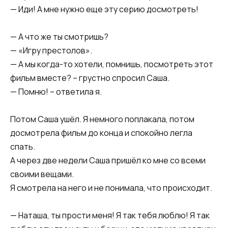
— Иди! А мне нужно еще эту серию досмотреть!
— А что же ты смотришь?
— «Игру престолов».
— А мы когда-то хотели, помнишь, посмотреть этот
фильм вместе? – грустно спросил Саша.
— Помню! – ответила я.
Потом Саша ушёл. Я немного поплакала, потом
досмотрела фильм до конца и спокойно легла
спать.
А через две недели Саша пришёл ко мне со всеми
своими вещами.
Я смотрела на него и не понимала, что происходит.
— Наташа, ты прости меня! Я так тебя люблю! Я так