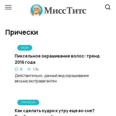
Перейти
к
содержанию
Прически
МОДА
Пиксельное окрашивание волос: тренд
2016 года
0
1.7к.
Действительно, данный вид окрашивание
весьма экстравагантен
ПРИЧЕСКИ
Как сделать кудри к утру еще во сне?