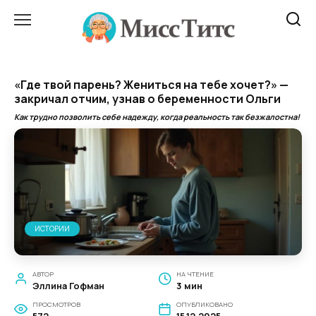
Перейти
к
содержанию
«Где твой парень? Жениться на тебе хочет?» —
закричал отчим, узнав о беременности Ольги
Как трудно позволить себе надежду, когда реальность так безжалостна!
ИСТОРИИ
АВТОР
НА ЧТЕНИЕ
Эллина Гофман
3 мин
ПРОСМОТРОВ
ОПУБЛИКОВАНО