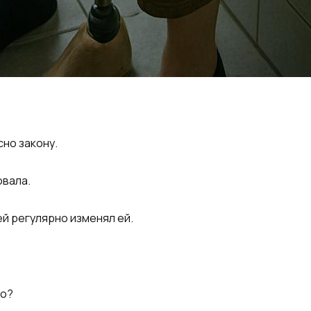
сно закону.
овала.
й регулярно изменял ей.
но?