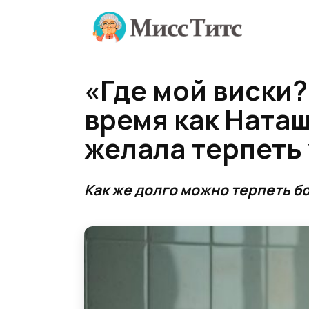
Перейти
к
содержанию
«Где мой виски?
время как Ната
желала терпеть
Как же долго можно терпеть б