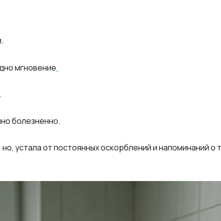
.
одно мгновение
.
.
йно болезненно.
но, устала от постоянных оскорблений и напоминаний о то