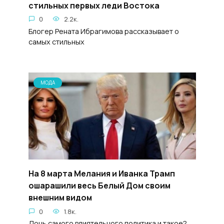
стильных первых леди Востока
0
2.2к.
Блогер Рената Ибрагимова рассказывает о
самых стильных
МОДА
На 8 марта Мелания и Иванка Трамп
ошарашили весь Белый Дом своим
внешним видом
0
1.8к.
Дочь самого влиятельного политика и такое?