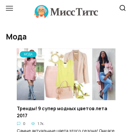
Перейти
к
содержанию
Мода
МОДА
Тренды! 9 супер модных цветов лета
2017
0
1.7к.
Самые актуальные цвета этого сезона! Они все