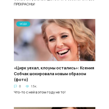
ПРЕКРАСНЫ!
МОДА
«Цирк уехал, клоуны остались»: Ксения
Собчак шокировала новым образом
(фото)
0
1.5к.
Что-то с ней в этом году не то!