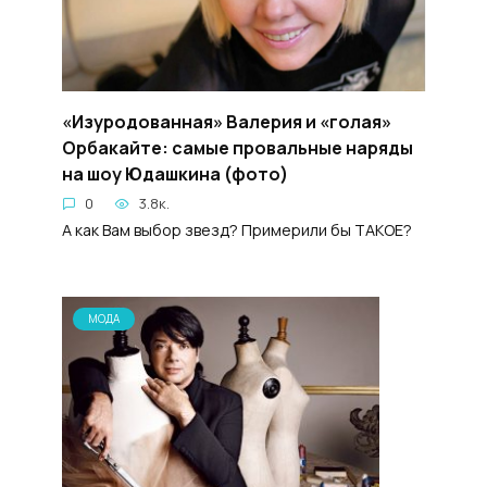
«Изуродованная» Валерия и «голая»
Орбакайте: самые провальные наряды
на шоу Юдашкина (фото)
0
3.8к.
А как Вам выбор звезд? Примерили бы ТАКОЕ?
МОДА