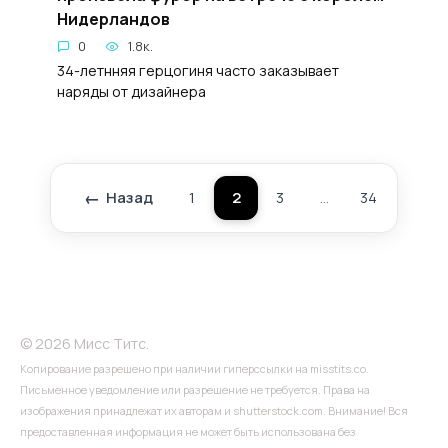
Нидерландов
0
1.8к.
34-летнняя герцогиня часто заказывает
наряды от дизайнера
Назад
1
2
3
…
34
Дале
Пагинация
записей
© 2026 Мисс Титс.
Копирование разрешено при наличии гиперссылки на misstits.co.
Письменное уведомление или разрешение не требуется. Права на
изображения принадлежат их авторам и shutterstock.com. Внимание! Вся
предоставленная информация не может быть использована без