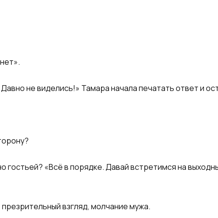
нет».
 Давно не виделись!» Тамара начала печатать ответ и ос
сторону?
но гостьей? «Всё в порядке. Давай встретимся на выходн
ё презрительный взгляд, молчание мужа.