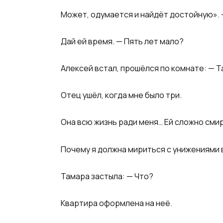
Может, одумается и найдёт достойную». 
Дай ей время. — Пять лет мало?
Алексей встал, прошёлся по комнате: — Т
Отец ушёл, когда мне было три.
Она всю жизнь ради меня… Ей сложно смири
Почему я должна мириться с унижениями в
Тамара застыла: — Что?
Квартира оформлена на неё.