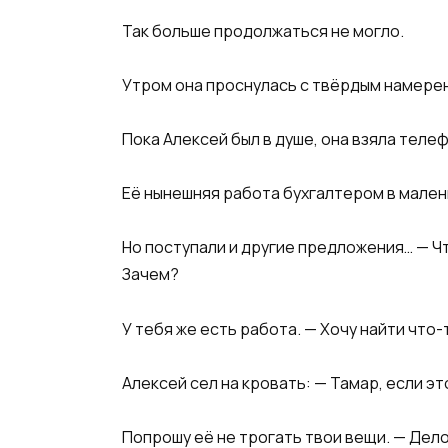
Так больше продолжаться не могло.
Утром она проснулась с твёрдым намере
Пока Алексей был в душе, она взяла телеф
Её нынешняя работа бухгалтером в мален
Но поступали и другие предложения… — Ч
Зачем?
У тебя же есть работа. — Хочу найти что-
Алексей сел на кровать: — Тамар, если э
Попрошу её не трогать твои вещи. — Дело