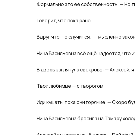
Формально это её собственность. — Но т
Говорит, что пока рано.
Вдруг что-то случится… — мысленно закон
Нина Васильевна всё ещё надеется, что и
В дверь заглянула свекровь: — Алексей, я
Твои любимые — с творогом.
Иди кушать, пока они горячие. — Скоро буд
Нина Васильевна бросила на Тамару холод
Алексей виновато улыбнулся: — Пойдём?