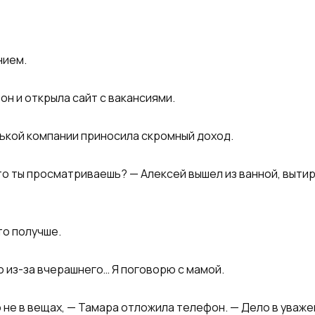
нием.
он и открыла сайт с вакансиями.
ькой компании приносила скромный доход.
то ты просматриваешь? — Алексей вышел из ванной, вытир
то получше.
то из-за вчерашнего… Я поговорю с мамой.
 не в вещах, — Тамара отложила телефон. — Дело в уваже