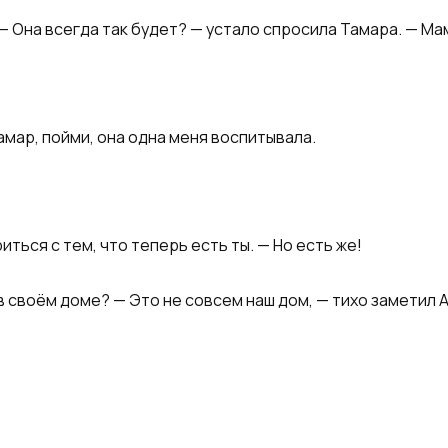
— Она всегда так будет? — устало спросила Тамара. — Ма
амар, пойми, она одна меня воспитывала.
ться с тем, что теперь есть ты. — Но есть же!
 своём доме? — Это не совсем наш дом, — тихо заметил 