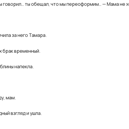
ы говорил… ты обещал, что мы переоформим… — Мама не х
чила за него Тамара.
х брак временный.
 блины напекла.
у, мам.
ный взгляд и ушла.