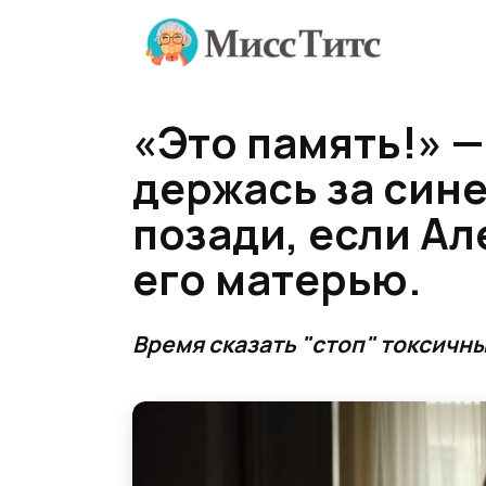
Перейти
к
содержанию
«Это память!» —
держась за сине
позади, если Ал
его матерью.
Время сказать "стоп" токсичн