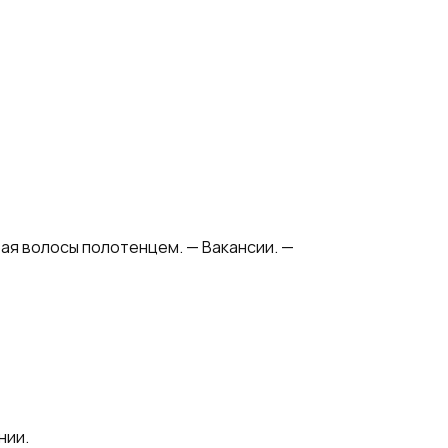
ая волосы полотенцем. — Вакансии. —
нии.