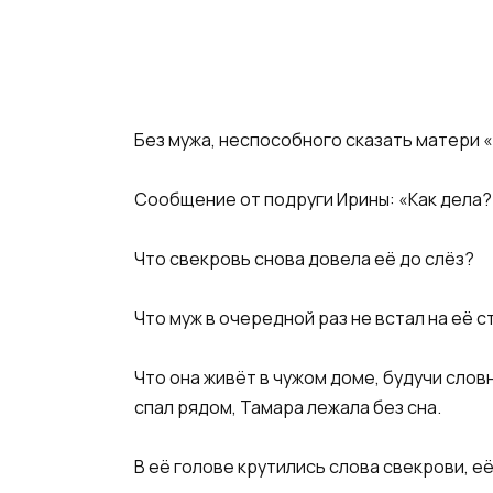
Без мужа, неспособного сказать матери «
Сообщение от подруги Ирины: «Как дела?
Что свекровь снова довела её до слёз?
Что муж в очередной раз не встал на её 
Что она живёт в чужом доме, будучи слов
спал рядом, Тамара лежала без сна.
В её голове крутились слова свекрови, е