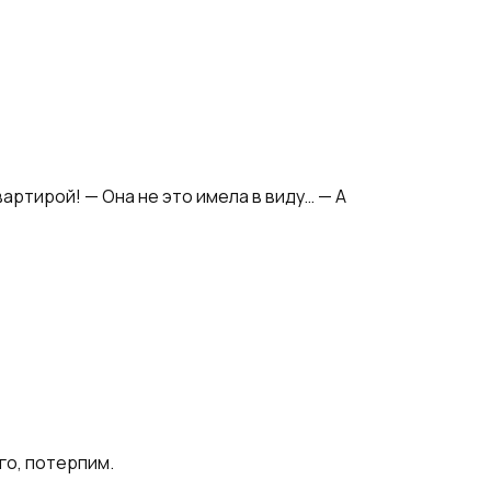
вартирой! — Она не это имела в виду… — А
его, потерпим.