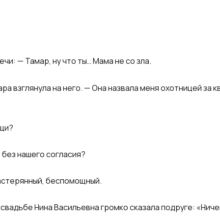
чи: — Тамар, ну что ты… Мама не со зла.
ра взглянула на него. — Она назвала меня охотницей за к
ещи?
 без нашего согласия?
растерянный, беспомощный.
 их свадьбе Нина Васильевна громко сказала подруге: «Нич