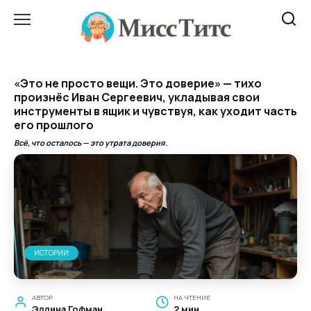
Перейти
к
содержанию
«Это не просто вещи. Это доверие» — тихо
произнёс Иван Сергеевич, укладывая свои
инструменты в ящик и чувствуя, как уходит часть
его прошлого
Всё, что осталось — это утрата доверия.
ИСТОРИИ
АВТОР
НА ЧТЕНИЕ
Эллина Гофман
2 мин