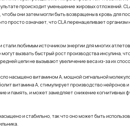
езультате происходит уменьшение жировых отложений. CL
, чтобы они затем могли быть возвращены в кровь для п
 что просто означает, что CLA перенацеливает организм 
и стали любимым источником энергии для многих атлето
е могут вызвать быстрый рост производства инсулина, чт
редней цепи не вызывают увеличение веса из-за их спо
Масло насыщено витамином А, мощной сигнальной молекул
болит витамина А, стимулирует производство нейронов и 
ние и память, и может замедляет снижение когнитивных ф
насыщено и стабильно, так что оно может быть использов
ильника.