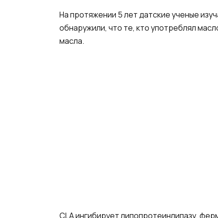
На протяжении 5 лет датские ученые изуч
обнаружили, что те, кто употреблял масл
масла.
CLA ингибирует липопротеинлипазу, ферм