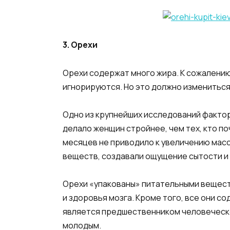
3. Орехи
Орехи содержат много жира. К сожалению,
игнорируются. Но это должно измениться
Одно из крупнейших исследований фактор
делало женщин стройнее, чем тех, кто п
месяцев не приводило к увеличению массы
веществ, создавали ощущение сытости и
Орехи «упакованы» питательными вещества
и здоровья мозга. Кроме того, все они с
является предшественником человеческог
молодым.