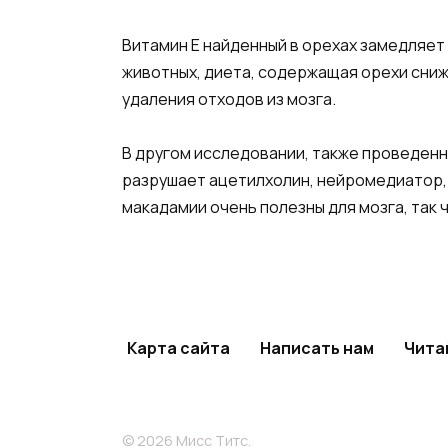
Витамин Е найденный в орехах замедляет
животных, диета, содержащая орехи сни
удаления отходов из мозга.
В другом исследовании, также проведенн
разрушает ацетилхолин, нейромедиатор, 
макадамии очень полезны для мозга, так 
Карта сайта
Написать нам
Чита
© 2026 Мисс Титс.