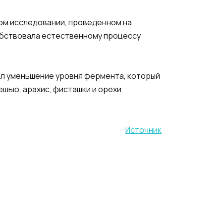
ном исследовании, проведенном на
собствовала естественному процессу
ал уменьшение уровня фермента, который
ешью, арахис, фисташки и орехи
Источник