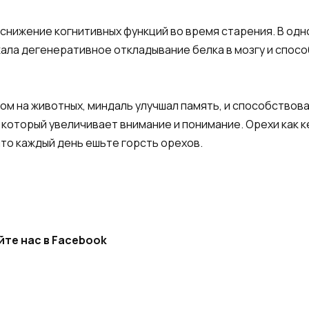
 снижение когнитивных функций во время старения. В од
жала дегенеративное откладывание белка в мозгу и спо
ом на животных, миндаль улучшал память, и способствов
который увеличивает внимание и понимание. Орехи как к
что каждый день ешьте горсть орехов.
йте нас в Facebook