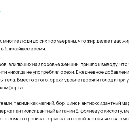
 многие люди до сих пор уверены, что жир делает вас ж
 в ближайшее время.
ов, влияющих на здоровье женщин, пришло к выводу, чт
очти никогда не употреблял орехи. Ежедневное добавлен
 тела. Вместо этого, орехи удовлетворяли голод и при у
 комфорта.
ми, такими как магний, бор, цинк и антиоксидантный ма
одержат антиоксидантный витамин Е, фолиевую кислоту, м
о соматотропина, гормона, который заставляет ваш моз