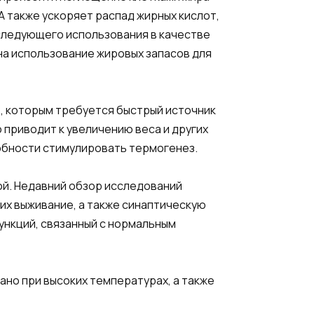
A также ускоряет распад жирных кислот,
оследующего использования в качестве
на использование жировых запасов для
в, которым требуется быстрый источник
о приводит к увеличению веса и других
собности стимулировать термогенез.
ой. Недавний обзор исследований
их выживание, а также синаптическую
ункций, связанный с нормальным
ано при высоких температурах, а также