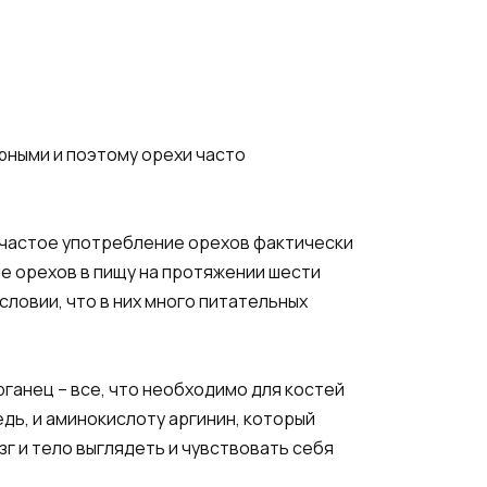
ирными и поэтому орехи часто
о частое употребление орехов фактически
ие орехов в пищу на протяжении шести
словии, что в них много питательных
рганец – все, что необходимо для костей
едь, и аминокислоту аргинин, который
г и тело выглядеть и чувствовать себя