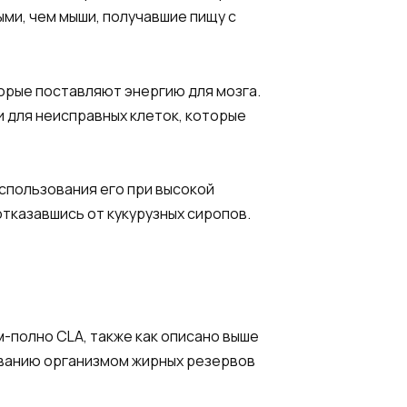
ми, чем мыши, получавшие пищу с
орые поставляют энергию для мозга.
 для неисправных клеток, которые
спользования его при высокой
отказавшись от кукурузных сиропов.
м-полно CLA, также как описано выше
зованию организмом жирных резервов