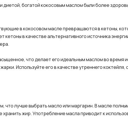
ли диетой, богатой кокосовым маслом были более здоровы
ствующие в кокосовом масле превращаются в кетоны, кот
т кетоны в качестве альтернативного источника энергии
ера.
сыщенное, что делает его идеальным маслом во время и
арки. Используйте его в качестве утреннего коктейля, 
м, что лучше выбрать масло или маргарин. В масле полны
не хранить жир. Употребление масла приводит к исполь