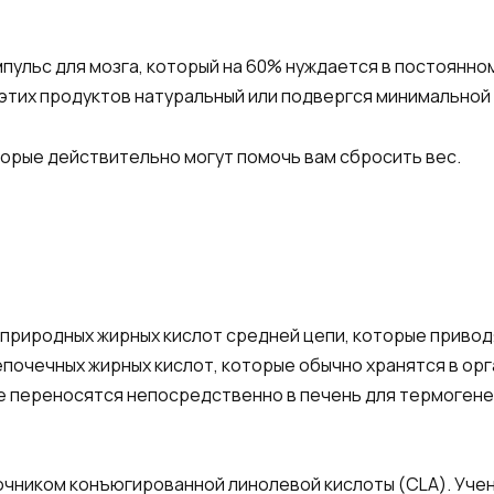
ульс для мозга, который на 60% нуждается в постоянном
з этих продуктов натуральный или подвергся минимально
торые действительно могут помочь вам сбросить вес.
природных жирных кислот средней цепи, которые привод
почечных жирных кислот, которые обычно хранятся в орга
е переносятся непосредственно в печень для термогене
очником конъюгированной линолевой кислоты (CLA). Уче