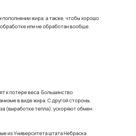
 пополнении жира, а также, чтобы хорошо
й обработке или не обработан вообще.
ят к потере веса. Большинство
низме в виде жира. С другой стороны,
за (выработке тепла), ускоряют обмен
ные из Университета штата Небраска