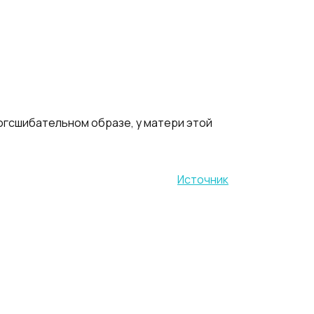
ногсшибательном образе, у матери этой
Источник