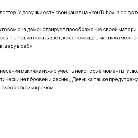
логгер. У девушки есть свой канал на «YouTube», а ее фот
котором она демонстрирует преображение своей матери,
осы, но Надин показывает, как с помощью макияжа можно
л веру в себя.
несении макияжа нужно учесть некоторые моменты. У лю
ктически нет бровей и ресниц
.
Девушка также предупрежд
 сывороткой и кремом.