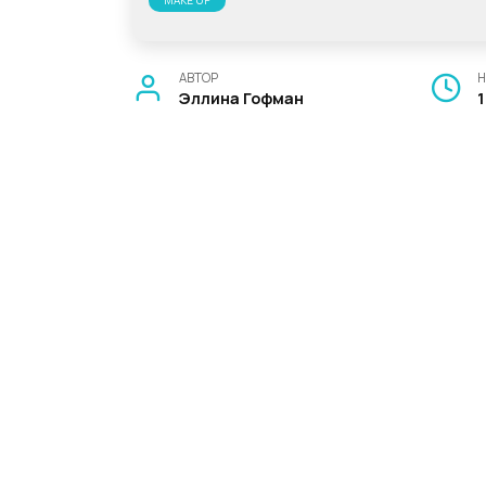
MAKE UP
АВТОР
Н
Эллина Гофман