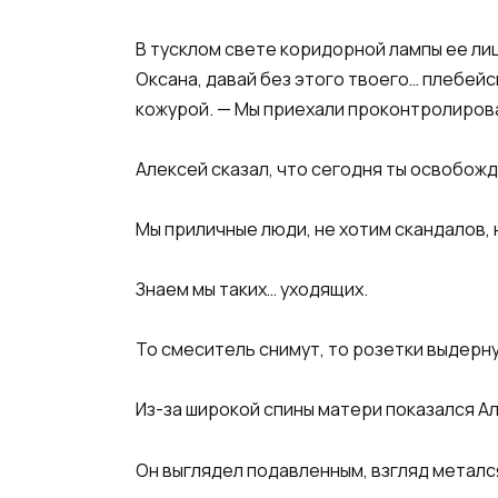
В тусклом свете коридорной лампы ее ли
Оксана, давай без этого твоего… плебейс
кожурой. — Мы приехали проконтролиров
Алексей сказал, что сегодня ты освобож
Мы приличные люди, не хотим скандалов,
Знаем мы таких… уходящих.
То смеситель снимут, то розетки выдерну
Из-за широкой спины матери показался А
Он выглядел подавленным, взгляд метался