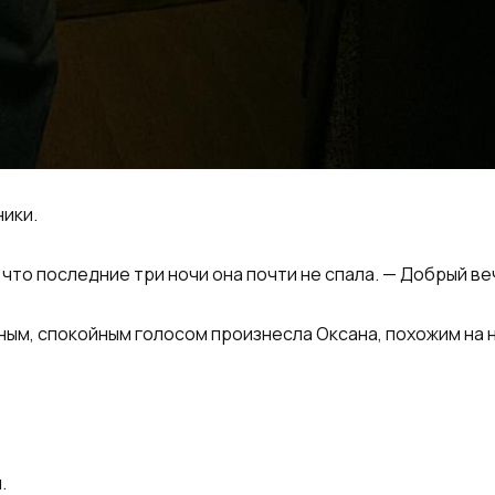
ники.
 что последние три ночи она почти не спала. — Добрый ве
ным, спокойным голосом произнесла Оксана, похожим на 
.