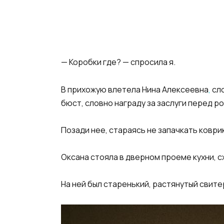
— Коробки где? — спросила я.
В прихожую влетела Нина Алексеевна
,
сло
бюст, словно награду за заслуги перед р
Позади нее, стараясь не запачкать коври
Оксана стояла в дверном проеме кухни, с
На ней был старенький, растянутый свите