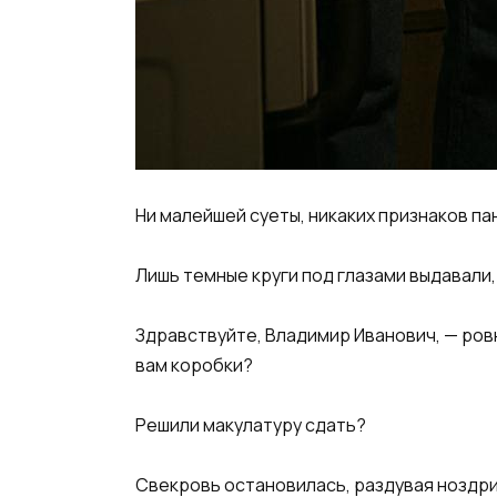
Ни малейшей суеты, никаких признаков па
Лишь темные круги под глазами выдавали,
Здравствуйте, Владимир Иванович, — ров
вам коробки?
Решили макулатуру сдать?
Свекровь остановилась, раздувая ноздри