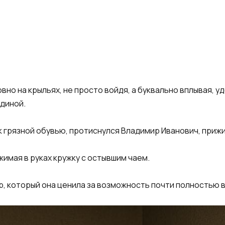
вно на крыльях, не просто войдя, а буквально вплывая, 
одиной.
к грязной обувью, протиснулся Владимир Иванович, прижи
жимая в руках кружку с остывшим чаем.
р, который она ценила за возможность почти полностью в