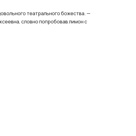
едовольного театрального божества. —
ексеевна, словно попробовав лимон с