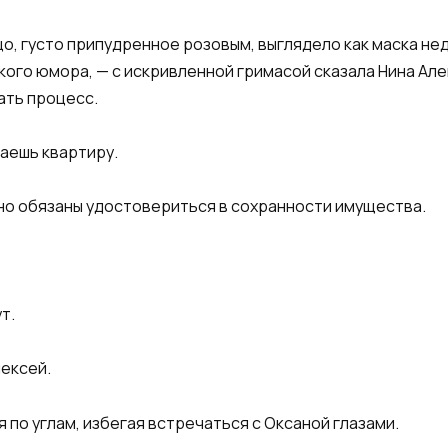
цо, густо припудренное розовым, выглядело как маска н
кого юмора, — с искривленной гримасой сказала Нина Ал
ать процесс.
даешь квартиру.
 но обязаны удостовериться в сохранности имущества.
т.
лексей.
 по углам, избегая встречаться с Оксаной глазами.