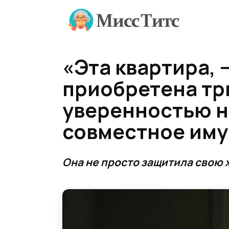
Перейти
к
содержанию
«Эта квартира, 
приобретена три
уверенностью н
совместное им
Она не просто защитила свою ж