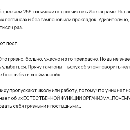
 более чем 256 тысячами подписчиков в Инстаграме. Нед
ых леггинсах и без тампонов или прокладок. Удивительно
тысяч раз.
от пост.
то грязно, больно, ужасно и это прекрасно. Но вы не знае
ь улыбаться. Прячу тампоны — вслух об этом говорить не
ле боюсь быть «пойманной»…
иру пропускают школу или работу, потому что у них нет н
 узнает об их ЕСТЕСТВЕННОЙ ФУНКЦИИ ОРГАНИЗМА…ПОЧЕМУ?
вовать себя грязными и постыдными…