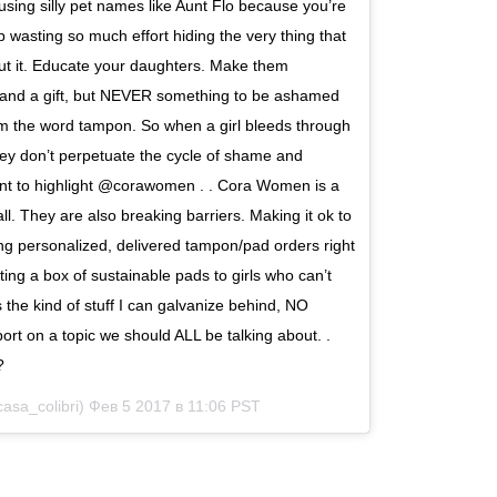
ng silly pet names like Aunt Flo because you’re
p wasting so much effort hiding the very thing that
bout it. Educate your daughters. Make them
e and a gift, but NEVER something to be ashamed
om the word tampon. So when a girl bleeds through
they don’t perpetuate the cycle of shame and
ant to highlight @corawomen . . Cora Women is a
l. They are also breaking barriers. Making it ok to
ing personalized, delivered tampon/pad orders right
ing a box of sustainable pads to girls who can’t
 the kind of stuff I can galvanize behind, NO
rt on a topic we should ALL be talking about. .
?
asa_colibri)
Фев 5 2017 в 11:06 PST