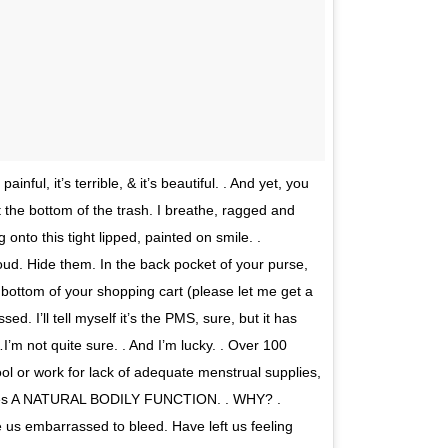
ainful, it’s terrible, & it’s beautiful. . And yet, you
at the bottom of the trash. I breathe, ragged and
onto this tight lipped, painted on smile. .
d. Hide them. In the back pocket of your purse,
 bottom of your shopping cart (please let me get a
. I’ll tell myself it’s the PMS, sure, but it has
I’m not quite sure. . And I’m lucky. . Over 100
l or work for lack of adequate menstrual supplies,
esses A NATURAL BODILY FUNCTION. . WHY? .
us embarrassed to bleed. Have left us feeling