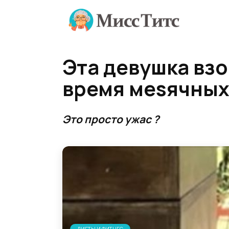
Перейти
к
содержанию
Эта девушка взо
время меsячны
Это просто ужас ?