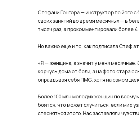
Стефани Гонгора — инструктор по йоге с
своих занятий во время месячных — в бел
тысяч раз, а прокомментировали более 4 
Но важно еще и то, как подписала Стеф эт
«Я — женщина, а значит у меня месячные. Э
корчусь дома от боли, а на фото стараюс
оправдывая себя ПМС, хотя на самом де
Более 100 млн молодых женщин по всему м
боятся, что может случиться, если мир
стесняться этого. Нас заставляли чувст