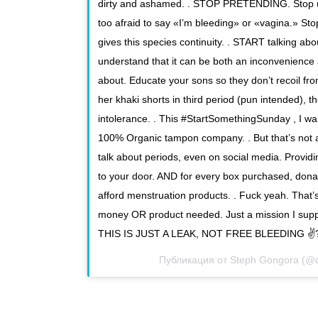
dirty and ashamed. . STOP PRETENDING. Stop usi
too afraid to say «I’m bleeding» or «vagina.» Sto
gives this species continuity. . START talking a
understand that it can be both an inconvenienc
about. Educate your sons so they don’t recoil fr
her khaki shorts in third period (pun intended), 
intolerance. . This #StartSomethingSunday , I w
100% Organic tampon company. . But that’s not al
talk about periods, even on social media. Provid
to your door. AND for every box purchased, donat
afford menstruation products. . Fuck yeah. That’s
money OR product needed. Just a mission I suppo
THIS IS JUST A LEAK, NOT FREE BLEEDING ✌
Публикация от Steph Gongora (@c